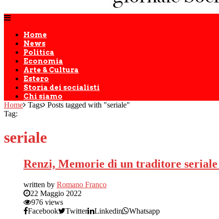
Home
News
Politica
Economia
Arte & Cultura
Estero
Storia dei socialisti
Chi siamo
Home
Tags
Posts tagged with "seriale"
Tag:
seriale
Renzi, Memorie di un traditore seriale 
written by
Romano Franco
22 Maggio 2022
976 views
Facebook
Twitter
Linkedin
Whatsapp