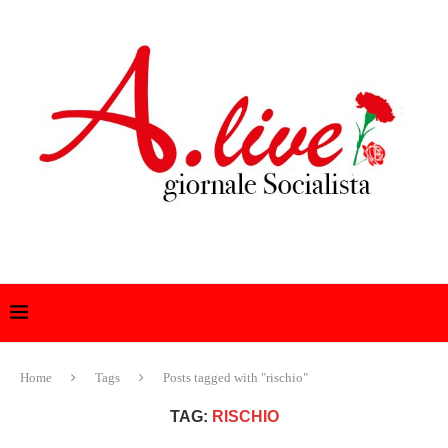
Home
Tags
Posts tagged with "rischio"
TAG:
RISCHIO