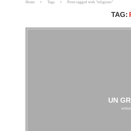
Home
Tags
Posts tagged with "religione"
TAG:
UN GR
writt