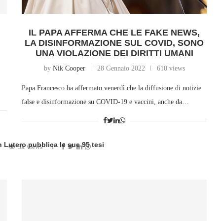
IL PAPA AFFERMA CHE LE FAKE NEWS,
LA DISINFORMAZIONE SUL COVID, SONO
UNA VIOLAZIONE DEI DIRITTI UMANI
by
Nik Cooper
28 Gennaio 2022
610 views
Papa Francesco ha affermato venerdì che la diffusione di notizie
false e disinformazione su COVID-19 e vaccini, anche da…
n Lutero pubblica le sue 95 tesi
3k views
ten by
Freelance