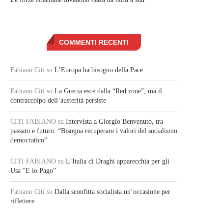
COMMENTI RECENTI
Fabiano Citi
su
L’Europa ha bisogno della Pace
Fabiano Citi
su
La Grecia esce dalla “Red zone”, ma il
contraccolpo dell’austerità persiste
CITI FABIANO
su
Intervista a Giorgio Benvenuto, tra
passato e futuro: “Bisogna recuperare i valori del socialismo
democratico”
CITI FABIANO
su
L’Italia di Draghi apparecchia per gli
Usa “E io Pago”
Fabiano Citi
su
Dalla sconfitta socialista un’occasione per
riflettere