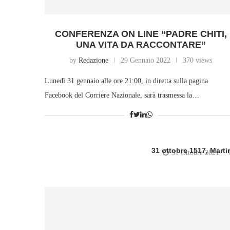
CONFERENZA ON LINE “PADRE CHITI,
UNA VITA DA RACCONTARE”
by
Redazione
29 Gennaio 2022
370 views
Lunedì 31 gennaio alle ore 21:00, in diretta sulla pagina
Facebook del Corriere Nazionale, sarà trasmessa la…
31 ottobre 1517, Marti
31 Ottobre 2021
writ