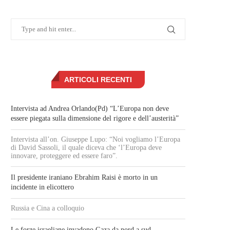
ARTICOLI RECENTI
Intervista ad Andrea Orlando(Pd) “L’Europa non deve
essere piegata sulla dimensione del rigore e dell’austerità”
Intervista all’on. Giuseppe Lupo: “Noi vogliamo l’Europa
di David Sassoli, il quale diceva che ‘l’Europa deve
innovare, proteggere ed essere faro”.
Il presidente iraniano Ebrahim Raisi è morto in un
incidente in elicottero
Russia e Cina a colloquio
Le forze israeliane invadono Gaza da nord a sud