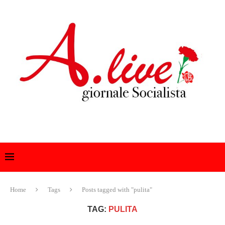
Home
Tags
Posts tagged with "pulita"
TAG:
PULITA