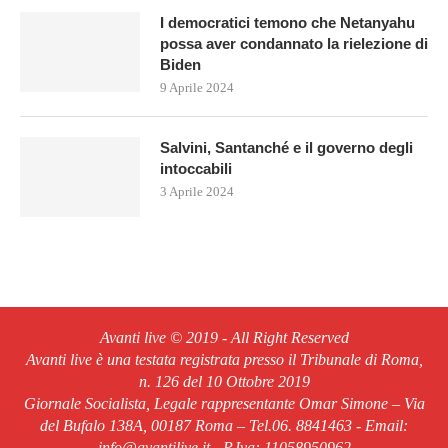
I democratici temono che Netanyahu
possa aver condannato la rielezione di
Biden
9 Aprile 2024
Salvini, Santanché e il governo degli
intoccabili
3 Aprile 2024
Avanti live © 2019 - All Right Reserved
Avanti live è una testata registrata presso il Tribunale di Roma,
n. 126 del 10 Ottobre 2019
Giornale Socialista, Legale rappresentante Omar Simone – Via
del Bufalo 138A, 00187 Roma – Tel.06. 8841463 - Email:
info@avantilive.it - P.Iva: 11058950962