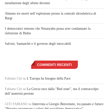
inondazione degli ultimi decenni
Almeno tre morti nell’esplosione presso la centrale idroelettrica di
Bargi
I democratici temono che Netanyahu possa aver condannato la
rielezione di Biden
Salvini, Santanché e il governo degli intoccabili
COMMENTI RECENTI
Fabiano Citi
su
L’Europa ha bisogno della Pace
Fabiano Citi
su
La Grecia esce dalla “Red zone”, ma il contraccolpo
dell’austerità persiste
CITI FABIANO
su
Intervista a Giorgio Benvenuto, tra passato e futuro:
“Bisogna recuperare i valori del socialismo democratico”