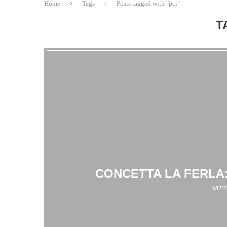
Home
Tags
Posts tagged with "pci"
T
CONCETTA LA FERLA
writ