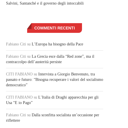
Salvini, Santanché e il governo degli intoccabili
COMMENTI RECENTI
Fabiano Citi
su
L’Europa ha bisogno della Pace
Fabiano Citi
su
La Grecia esce dalla “Red zone”, ma il
contraccolpo dell’austerità persiste
CITI FABIANO
su
Intervista a Giorgio Benvenuto, tra
passato e futuro: “Bisogna recuperare i valori del socialismo
democratico”
CITI FABIANO
su
L’Italia di Draghi apparecchia per gli
Usa “E io Pago”
Fabiano Citi
su
Dalla sconfitta socialista un’occasione per
riflettere