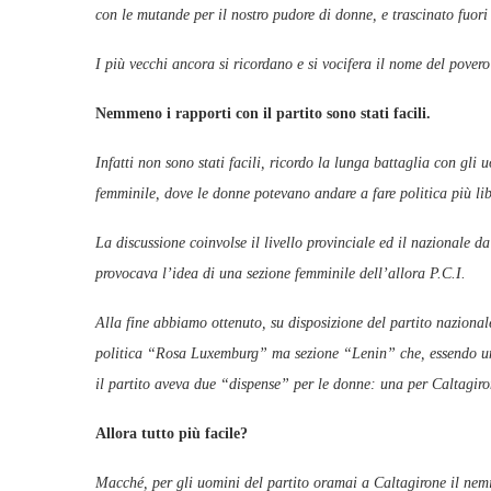
con le mutande per il nostro pudore di donne, e trascinato fuori
I più vecchi ancora si ricordano e si vocifera il nome del pover
Nemmeno i rapporti con il partito sono stati facili.
Infatti non sono stati facili, ricordo la lunga battaglia con gli
femminile, dove le donne potevano andare a fare politica più li
La discussione coinvolse il livello provinciale ed il nazionale d
provocava l’idea di una sezione femminile dell’allora P.C.I.
Alla fine abbiamo ottenuto, su disposizione del partito naziona
politica “Rosa Luxemburg” ma sezione “Lenin” che, essendo un 
il partito aveva due “dispense” per le donne: una per Caltagiro
Allora tutto più facile?
Macché, per gli uomini del partito oramai a Caltagirone il nemi