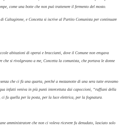
mpe, come una botte che non può trattenere il fermento del mosto.
tà di Caltagirone, e Concetta si iscrive al Partito Comunista per continuare
iccole abitazioni di operai e braccianti, dove il Comune non erogava
iere che si rivolgevano a me, Concetta la comunista, che portava le donne
enza che ci fù una quarta, perché a mezzanotte di una sera tutte eravamo
ua infatti veniva in più punti intercettata dai capoccioni, “ruffiani della
 ci fu quella per la posta, per la luce elettrica, per la fognatura.
vane amministratore che non ci voleva ricevere fu denudato, lasciato solo