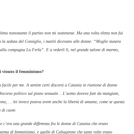
etta nonostante il partito non mi sostenesse. Ma una volta eletta non fui
la seduta del Consiglio, i mariti dicevano alle donne: “Moglie stasera
 alla compagna La Ferla”. E a vederli lì, nel grande salone di marmo,
i vissuto il femminismo?
 facile per me. A sentire certi discorsi a Catania in riunione di donne
 discorso politico sul piano sessuale….L’uomo doveva fare da mangiare,
donna; … lei invece poteva avere anche la libertà di amante, come se questa
à di cuore.
he c’era una grande differenza fra le donne di Catania che erano
istema di femminismo, e quelle di Caltagirone che tante volte erano