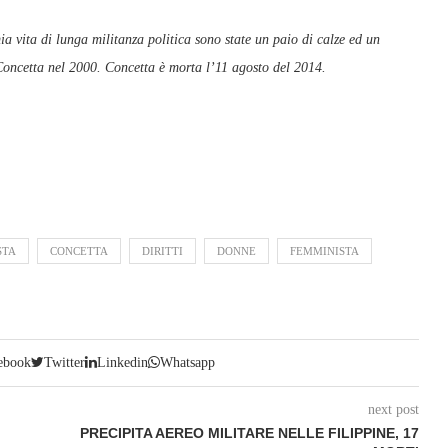
ia vita di lunga militanza politica sono state un paio di calze ed un
 Concetta nel 2000. Concetta è morta l’11 agosto del 2014.
STA
CONCETTA
DIRITTI
DONNE
FEMMINISTA
ebook
Twitter
Linkedin
Whatsapp
next post
PRECIPITA AEREO MILITARE NELLE FILIPPINE, 17