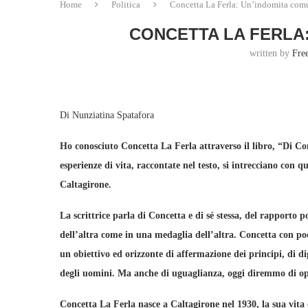
Home
Politica
Concetta La Ferla: Un’indomita com
CONCETTA LA FERLA
written by
Fre
Di Nunziatina Spatafora
Ho conosciuto Concetta La Ferla attraverso il libro, “Di Con
esperienze di vita, raccontate nel testo, si intrecciano con q
Caltagirone.
La scrittrice parla di Concetta e di sé stessa, del rapporto p
dell’altra come in una medaglia dell’altra. Concetta con poc
un obiettivo ed orizzonte di affermazione dei principi, di di
degli uomini. Ma anche di uguaglianza, oggi diremmo di opp
Concetta La Ferla nasce a Caltagirone nel 1930, la sua vita 