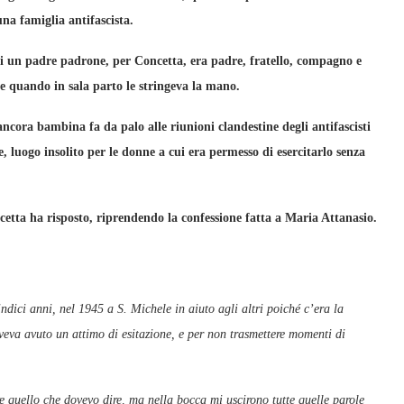
una famiglia antifascista.
di un padre padrone, per Concetta, era padre, fratello, compagno e
me quando in sala parto le stringeva la mano.
ancora bambina fa da palo alle riunioni clandestine degli antifascisti
e, luogo insolito per le donne a cui era permesso di esercitarlo senza
cetta ha risposto, riprendendo la confessione fatta a Maria Attanasio.
ndici anni, nel 1945 a S. Michele in aiuto agli altri poiché c’era la
eva avuto un attimo di esitazione, e per non trasmettere momenti di
e quello che dovevo dire, ma nella bocca mi uscirono tutte quelle parole