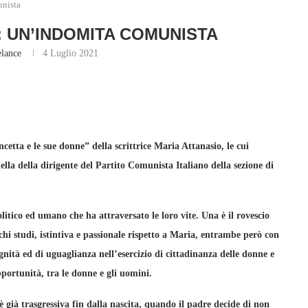
unista
: UN’INDOMITA COMUNISTA
elance
4 Luglio 2021
cetta e le sue donne” della scrittrice Maria Attanasio, le cui
uella della dirigente del Partito Comunista Italiano della sezione di
olitico ed umano che ha attraversato le loro vite. Una è il rovescio
hi studi, istintiva e passionale rispetto a Maria, entrambe però con
gnità ed di uguaglianza nell’esercizio di cittadinanza delle donne e
ortunità, tra le donne e gli uomini.
è già trasgressiva fin dalla nascita, quando il padre decide di non