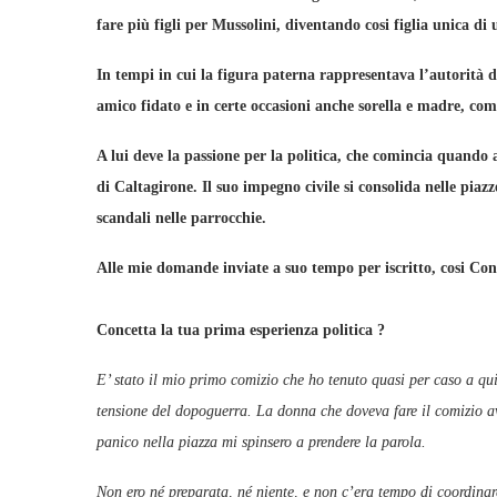
fare più figli per Mussolini, diventando cosi figlia unica di 
In tempi in cui la figura paterna rappresentava l’autorità 
amico fidato e in certe occasioni anche sorella e madre, co
A lui deve la passione per la politica, che comincia quando 
di Caltagirone. Il suo impegno civile si consolida nelle piazz
scandali nelle parrocchie.
Alle mie domande inviate a suo tempo per iscritto, cosi Con
Concetta la tua prima esperienza politica ?
E’ stato il mio primo comizio che ho tenuto quasi per caso a qui
tensione del dopoguerra. La donna che doveva fare il comizio av
panico nella piazza mi spinsero a prendere la parola.
Non ero né preparata, né niente, e non c’era tempo di coordinar