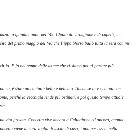
mizio, a quindici anni, nel ‘45. Chiaro di carnagione e di capelli, mi
 festa del primo maggio del ‘48 che Pippo Sforzo ballò tutta la sera con me
h’io. E fu nel tempo delle lettere che ci siamo potuti parlare più
tonico, è stato un contatto bello e delicato. Anche se in vecchiaia con
uomo, perché la vecchiaia rende più ostinati, e poi questo tempo attuale
ria.
sua vita privata. Concetta vive ancora a Caltagirone ed ancora, quando
oncetta viene ancora voglia di uscire di casa, “non per essere nella