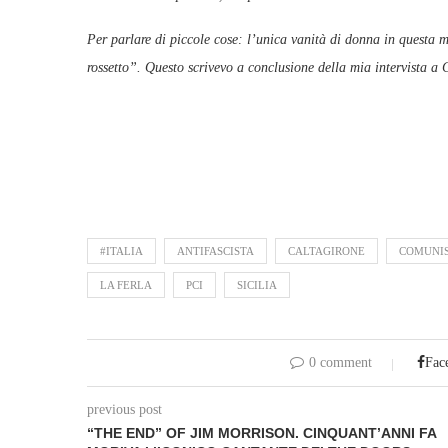
Per parlare di piccole cose: l’unica vanità di donna in questa m
rossetto”. Questo scrivevo a conclusione della mia intervista a
#ITALIA
ANTIFASCISTA
CALTAGIRONE
COMUNI
LA FERLA
PCI
SICILIA
0 comment
Fac
previous post
“THE END” OF JIM MORRISON. CINQUANT’ANNI FA