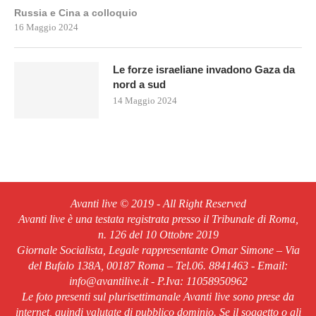
Russia e Cina a colloquio
16 Maggio 2024
Le forze israeliane invadono Gaza da
nord a sud
14 Maggio 2024
Avanti live © 2019 - All Right Reserved
Avanti live è una testata registrata presso il Tribunale di Roma,
n. 126 del 10 Ottobre 2019
Giornale Socialista, Legale rappresentante Omar Simone – Via
del Bufalo 138A, 00187 Roma – Tel.06. 8841463 - Email:
info@avantilive.it - P.Iva: 11058950962
Le foto presenti sul plurisettimanale Avanti live sono prese da
internet, quindi valutate di pubblico dominio. Se il soggetto o gli