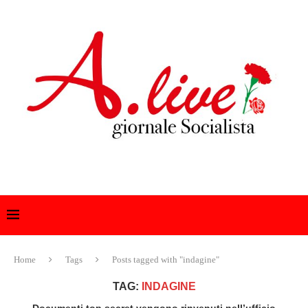
Home
Tags
Posts tagged with "indagine"
TAG:
INDAGINE