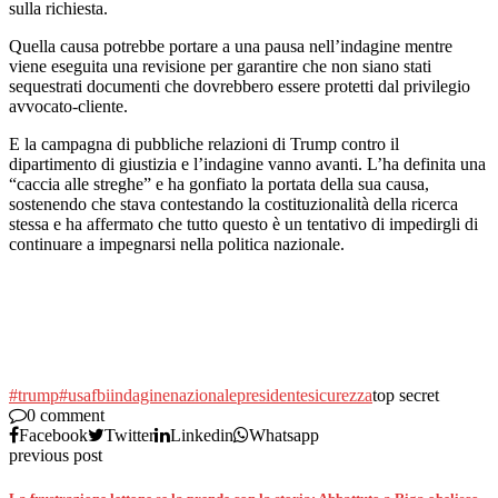
sulla richiesta.
Quella causa potrebbe portare a una pausa nell’indagine mentre
viene eseguita una revisione per garantire che non siano stati
sequestrati documenti che dovrebbero essere protetti dal privilegio
avvocato-cliente.
E la campagna di pubbliche relazioni di Trump contro il
dipartimento di giustizia e l’indagine vanno avanti. L’ha definita una
“caccia alle streghe” e ha gonfiato la portata della sua causa,
sostenendo che stava contestando la costituzionalità della ricerca
stessa e ha affermato che tutto questo è un tentativo di impedirgli di
continuare a impegnarsi nella politica nazionale.
#trump
#usa
fbi
indagine
nazionale
presidente
sicurezza
top secret
0 comment
Facebook
Twitter
Linkedin
Whatsapp
previous post