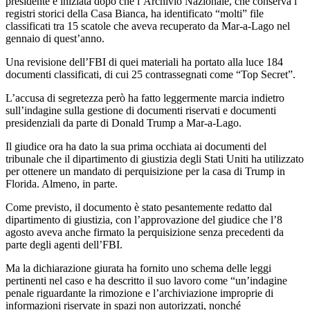
presidente è iniziata dopo che l’Archivio Nazionale, che conserva i
registri storici della Casa Bianca, ha identificato “molti” file
classificati tra 15 scatole che aveva recuperato da Mar-a-Lago nel
gennaio di quest’anno.
Una revisione dell’FBI di quei materiali ha portato alla luce 184
documenti classificati, di cui 25 contrassegnati come “Top Secret”.
L’accusa di segretezza però ha fatto leggermente marcia indietro
sull’indagine sulla gestione di documenti riservati e documenti
presidenziali da parte di Donald Trump a Mar-a-Lago.
Il giudice ora ha dato la sua prima occhiata ai documenti del
tribunale che il dipartimento di giustizia degli Stati Uniti ha utilizzato
per ottenere un mandato di perquisizione per la casa di Trump in
Florida. Almeno, in parte.
Come previsto, il documento è stato pesantemente redatto dal
dipartimento di giustizia, con l’approvazione del giudice che l’8
agosto aveva anche firmato la perquisizione senza precedenti da
parte degli agenti dell’FBI.
Ma la dichiarazione giurata ha fornito uno schema delle leggi
pertinenti nel caso e ha descritto il suo lavoro come “un’indagine
penale riguardante la rimozione e l’archiviazione improprie di
informazioni riservate in spazi non autorizzati, nonché