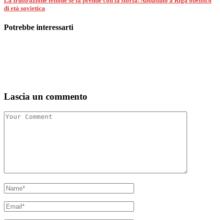
La frustrazione lettone se la prende con la storia: Abbattuto a Riga obelisco
di età sovietica
Potrebbe interessarti
Lascia un commento