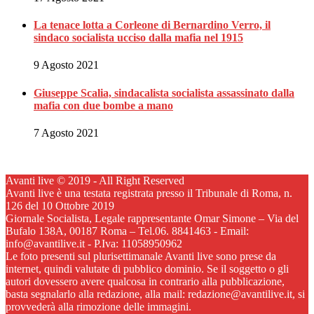
La tenace lotta a Corleone di Bernardino Verro, il
sindaco socialista ucciso dalla mafia nel 1915
9 Agosto 2021
Giuseppe Scalia, sindacalista socialista assassinato dalla
mafia con due bombe a mano
7 Agosto 2021
Avanti live © 2019 - All Right Reserved
Avanti live è una testata registrata presso il Tribunale di Roma, n.
126 del 10 Ottobre 2019
Giornale Socialista, Legale rappresentante Omar Simone – Via del
Bufalo 138A, 00187 Roma – Tel.06. 8841463 - Email:
info@avantilive.it - P.Iva: 11058950962
Le foto presenti sul plurisettimanale Avanti live sono prese da
internet, quindi valutate di pubblico dominio. Se il soggetto o gli
autori dovessero avere qualcosa in contrario alla pubblicazione,
basta segnalarlo alla redazione, alla mail: redazione@avantilive.it, si
provvederà alla rimozione delle immagini.