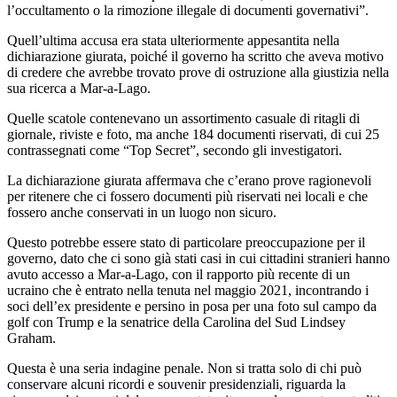
l’occultamento o la rimozione illegale di documenti governativi”.
Quell’ultima accusa era stata ulteriormente appesantita nella
dichiarazione giurata, poiché il governo ha scritto che aveva motivo
di credere che avrebbe trovato prove di ostruzione alla giustizia nella
sua ricerca a Mar-a-Lago.
Quelle scatole contenevano un assortimento casuale di ritagli di
giornale, riviste e foto, ma anche 184 documenti riservati, di cui 25
contrassegnati come “Top Secret”, secondo gli investigatori.
La dichiarazione giurata affermava che c’erano prove ragionevoli
per ritenere che ci fossero documenti più riservati nei locali e che
fossero anche conservati in un luogo non sicuro.
Questo potrebbe essere stato di particolare preoccupazione per il
governo, dato che ci sono già stati casi in cui cittadini stranieri hanno
avuto accesso a Mar-a-Lago, con il rapporto più recente di un
ucraino che è entrato nella tenuta nel maggio 2021, incontrando i
soci dell’ex presidente e persino in posa per una foto sul campo da
golf con Trump e la senatrice della Carolina del Sud Lindsey
Graham.
Questa è una seria indagine penale. Non si tratta solo di chi può
conservare alcuni ricordi e souvenir presidenziali, riguarda la