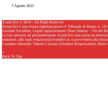
7 Agosto 2021
Avanti live © 2019 - All Right Reserved
Avanti live è una testata registrata presso il Tribunale di Roma, n. 12
Giornale Socialista, Legale rappresentante Omar Simone – Via del B
Le foto presenti sul plurisettimanale Avanti live sono prese da internet
redazione, alla mail: redazione@avantilive.it, si provvederà alla rimo
Comitato editoriale: Vittorio Lussana (Direttore Responsabile). Bobo C
Back To Top