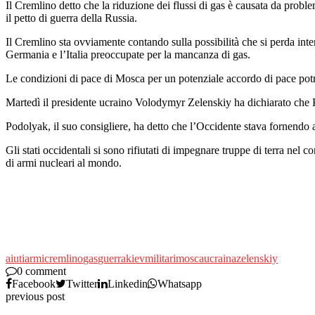
Il Cremlino detto che la riduzione dei flussi di gas è causata da problem
il petto di guerra della Russia.
Il Cremlino sta ovviamente contando sulla possibilità che si perda int
Germania e l’Italia preoccupate per la mancanza di gas.
Le condizioni di pace di Mosca per un potenziale accordo di pace potre
Martedì il presidente ucraino Volodymyr Zelenskiy ha dichiarato che K
Podolyak, il suo consigliere, ha detto che l’Occidente stava fornend
Gli stati occidentali si sono rifiutati di impegnare truppe di terra nel 
di armi nucleari al mondo.
aiuti
armi
cremlino
gas
guerra
kiev
militari
mosca
ucraina
zelenskiy
0 comment
Facebook
Twitter
Linkedin
Whatsapp
previous post