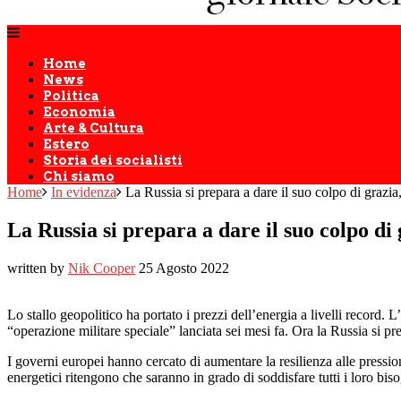
Home
News
Politica
Economia
Arte & Cultura
Estero
Storia dei socialisti
Chi siamo
Home
In evidenza
La Russia si prepara a dare il suo colpo di grazia
La Russia si prepara a dare il suo colpo di
written by
Nik Cooper
25 Agosto 2022
Lo stallo geopolitico ha portato i prezzi dell’energia a livelli record
“operazione militare speciale” lanciata sei mesi fa. Ora la Russia si pr
I governi europei hanno cercato di aumentare la resilienza alle pressio
energetici ritengono che saranno in grado di soddisfare tutti i loro biso