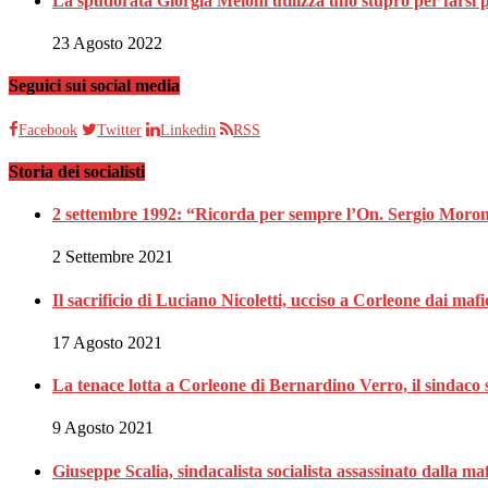
La spudorata Giorgia Meloni utilizza uno stupro per farsi p
23 Agosto 2022
Seguici sui social media
Facebook
Twitter
Linkedin
RSS
Storia dei socialisti
2 settembre 1992: “Ricorda per sempre l’On. Sergio Moron
2 Settembre 2021
Il sacrificio di Luciano Nicoletti, ucciso a Corleone dai mafi
17 Agosto 2021
La tenace lotta a Corleone di Bernardino Verro, il sindaco s
9 Agosto 2021
Giuseppe Scalia, sindacalista socialista assassinato dalla 