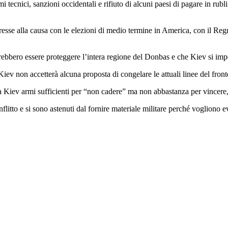
i tecnici, sanzioni occidentali e rifiuto di alcuni paesi di pagare in rubl
eresse alla causa con le elezioni di medio termine in America, con il Reg
bbero essere proteggere l’intera regione del Donbas e che Kiev si impeg
iev non accetterà alcuna proposta di congelare le attuali linee del fro
o a Kiev armi sufficienti per “non cadere” ma non abbastanza per vince
conflitto e si sono astenuti dal fornire materiale militare perché vogliono