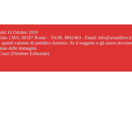
6 del 10 Ottobre 2019
ufalo 138A, 00187 Roma – Tel.06. 8841463 - Email: info@avantilive.it
, quindi valutate di pubblico dominio. Se il soggetto o gli autori dovess
zione delle immagini.
raxi (Direttore Editoriale)