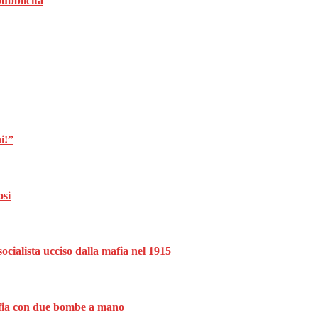
ubblicità
i!”
osi
ocialista ucciso dalla mafia nel 1915
mafia con due bombe a mano