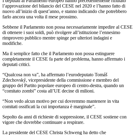
I deputati al Parlamento europeo hanno precedentemente rifiutato
l’approvazione del bilancio del CESE nel 2020 e l’hanno fatto di
nuovo all’inizio di quest’anno, e stanno indicando che potrebbero
farlo ancora una volta il mese prossimo.
Sebbene il Parlamento non possa necessariamente impedire al CESE
di ottenere i suoi soldi, può rivolgere all’istituzione l’ennesimo
rimprovero pubblico mentre spinge per ulteriori indagini e
modifiche.
Ma il semplice fatto che il Parlamento non possa estinguere
completamente il CESE fa parte del problema, hanno affermato i
deputati critici.
“Qualcosa non va”, ha affermato l’eurodeputato Tomáš
Zdechovský, vicepresidente della commissione e membro del
gruppo del Partito popolare europeo di centro-destra, quando un
“comitato zombi” costa all’UE decine di milioni.
“Non vedo alcun motivo per cui dovremmo mantenere in vita
comitati ossificati la cui importanza è marginale”.
Sepolto da anni di richieste di soppressione, il CESE sostiene con
vigore che dovrebbe continuare a respirare.
La presidente del CESE Christa Schweng ha detto che