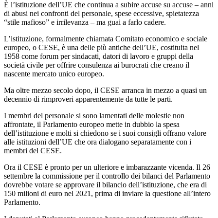
È l’istituzione dell’UE che continua a subire accuse su accuse – anni
di abusi nei confronti del personale, spese eccessive, spietatezza
“stile mafioso” e irrilevanza – ma guai a farlo cadere.
L’istituzione, formalmente chiamata Comitato economico e sociale
europeo, o CESE, è una delle più antiche dell’UE, costituita nel
1958 come forum per sindacati, datori di lavoro e gruppi della
società civile per offrire consulenza ai burocrati che creano il
nascente mercato unico europeo.
Ma oltre mezzo secolo dopo, il CESE arranca in mezzo a quasi un
decennio di rimproveri apparentemente da tutte le parti.
I membri del personale si sono lamentati delle molestie non
affrontate, il Parlamento europeo mette in dubbio la spesa
dell’istituzione e molti si chiedono se i suoi consigli offrano valore
alle istituzioni dell’UE che ora dialogano separatamente con i
membri del CESE.
Ora il CESE è pronto per un ulteriore e imbarazzante vicenda. Il 26
settembre la commissione per il controllo dei bilanci del Parlamento
dovrebbe votare se approvare il bilancio dell’istituzione, che era di
150 milioni di euro nel 2021, prima di inviare la questione all’intero
Parlamento.