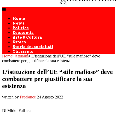
Home
News
Politica
Economia
Arte & Cultura
Estero
Storia dei socialisti
Chi siamo
Home
Attualità
L’istituzione dell’UE “stile mafioso” deve
combattere per giustificare la sua esistenza
L’istituzione dell’UE “stile mafioso” deve
combattere per giustificare la sua
esistenza
written by
Freelance
24 Agosto 2022
Di Mirko Fallacia