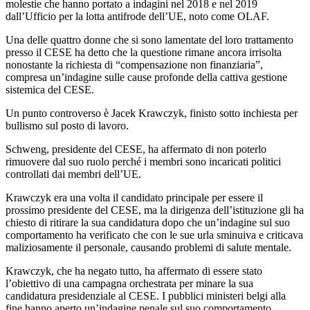
molestie che hanno portato a indagini nel 2018 e nel 2019
dall’Ufficio per la lotta antifrode dell’UE, noto come OLAF.
Una delle quattro donne che si sono lamentate del loro trattamento
presso il CESE ha detto che la questione rimane ancora irrisolta
nonostante la richiesta di “compensazione non finanziaria”,
compresa un’indagine sulle cause profonde della cattiva gestione
sistemica del CESE.
Un punto controverso è Jacek Krawczyk, finisto sotto inchiesta per
bullismo sul posto di lavoro.
Schweng, presidente del CESE, ha affermato di non poterlo
rimuovere dal suo ruolo perché i membri sono incaricati politici
controllati dai membri dell’UE.
Krawczyk era una volta il candidato principale per essere il
prossimo presidente del CESE, ma la dirigenza dell’istituzione gli ha
chiesto di ritirare la sua candidatura dopo che un’indagine sul suo
comportamento ha verificato che con le sue urla sminuiva e criticava
maliziosamente il personale, causando problemi di salute mentale.
Krawczyk, che ha negato tutto, ha affermato di essere stato
l’obiettivo di una campagna orchestrata per minare la sua
candidatura presidenziale al CESE. I pubblici ministeri belgi alla
fine hanno aperto un’indagine penale sul suo comportamento.