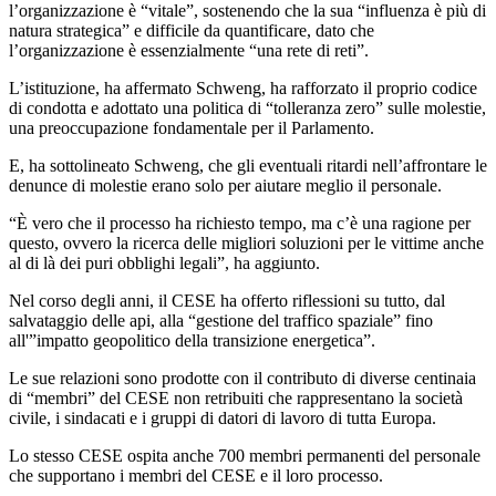
l’organizzazione è “vitale”, sostenendo che la sua “influenza è più di
natura strategica” e difficile da quantificare, dato che
l’organizzazione è essenzialmente “una rete di reti”.
L’istituzione, ha affermato Schweng, ha rafforzato il proprio codice
di condotta e adottato una politica di “tolleranza zero” sulle molestie,
una preoccupazione fondamentale per il Parlamento.
E, ha sottolineato Schweng, che gli eventuali ritardi nell’affrontare le
denunce di molestie erano solo per aiutare meglio il personale.
“È vero che il processo ha richiesto tempo, ma c’è una ragione per
questo, ovvero la ricerca delle migliori soluzioni per le vittime anche
al di là dei puri obblighi legali”, ha aggiunto.
Nel corso degli anni, il CESE ha offerto riflessioni su tutto, dal
salvataggio delle api, alla “gestione del traffico spaziale” fino
all'”impatto geopolitico della transizione energetica”.
Le sue relazioni sono prodotte con il contributo di diverse centinaia
di “membri” del CESE non retribuiti che rappresentano la società
civile, i sindacati e i gruppi di datori di lavoro di tutta Europa.
Lo stesso CESE ospita anche 700 membri permanenti del personale
che supportano i membri del CESE e il loro processo.