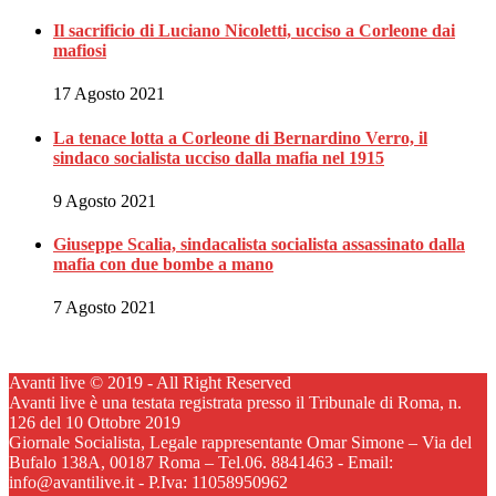
Il sacrificio di Luciano Nicoletti, ucciso a Corleone dai
mafiosi
17 Agosto 2021
La tenace lotta a Corleone di Bernardino Verro, il
sindaco socialista ucciso dalla mafia nel 1915
9 Agosto 2021
Giuseppe Scalia, sindacalista socialista assassinato dalla
mafia con due bombe a mano
7 Agosto 2021
Avanti live © 2019 - All Right Reserved
Avanti live è una testata registrata presso il Tribunale di Roma, n.
126 del 10 Ottobre 2019
Giornale Socialista, Legale rappresentante Omar Simone – Via del
Bufalo 138A, 00187 Roma – Tel.06. 8841463 - Email:
info@avantilive.it - P.Iva: 11058950962