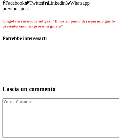
Facebook
Twitter
Linkedin
Whatsapp
previous post
Cingolani rassicura sul gas: “Il nostro piano di risparmio gas lo
presenteremo nei prossimi giorni”
Potrebbe interessarti
Lascia un commento