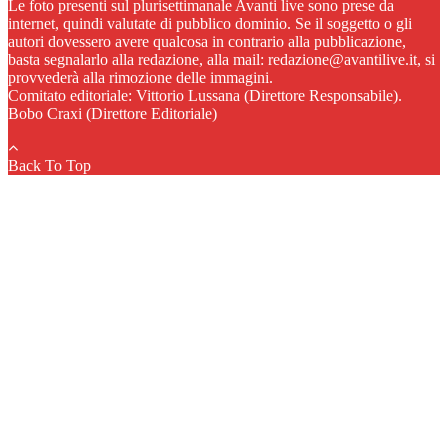
Le foto presenti sul plurisettimanale Avanti live sono prese da
internet, quindi valutate di pubblico dominio. Se il soggetto o gli
autori dovessero avere qualcosa in contrario alla pubblicazione,
basta segnalarlo alla redazione, alla mail: redazione@avantilive.it, si
provvederà alla rimozione delle immagini.
Comitato editoriale: Vittorio Lussana (Direttore Responsabile).
Bobo Craxi (Direttore Editoriale)
Back To Top