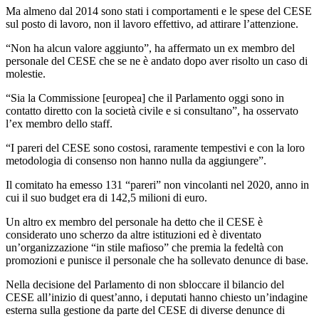
Ma almeno dal 2014 sono stati i comportamenti e le spese del CESE
sul posto di lavoro, non il lavoro effettivo, ad attirare l’attenzione.
“Non ha alcun valore aggiunto”, ha affermato un ex membro del
personale del CESE che se ne è andato dopo aver risolto un caso di
molestie.
“Sia la Commissione [europea] che il Parlamento oggi sono in
contatto diretto con la società civile e si consultano”, ha osservato
l’ex membro dello staff.
“I pareri del CESE sono costosi, raramente tempestivi e con la loro
metodologia di consenso non hanno nulla da aggiungere”.
Il comitato ha emesso 131 “pareri” non vincolanti nel 2020, anno in
cui il suo budget era di 142,5 milioni di euro.
Un altro ex membro del personale ha detto che il CESE è
considerato uno scherzo da altre istituzioni ed è diventato
un’organizzazione “in stile mafioso” che premia la fedeltà con
promozioni e punisce il personale che ha sollevato denunce di base.
Nella decisione del Parlamento di non sbloccare il bilancio del
CESE all’inizio di quest’anno, i deputati hanno chiesto un’indagine
esterna sulla gestione da parte del CESE di diverse denunce di