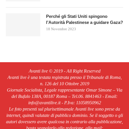
Perché gli Stati Uniti spingono
l’Autorità Palestinese a guidare Gaza?
18 Novembre 2023
Avanti live © 2019 - All Right Reserved
Avanti live è una testata registrata presso il Tribunale di Roma,
n. 126 del 10 Ottobre 2019
Giornale Socialista, Legale rappresentante Omar Simone – Via
del Bufalo 138A, 00187 Roma – Tel.06. 8841463 - Email:
info@avantilive.it - P.Iva: 11058950962
Le foto presenti sul plurisettimanale Avanti live sono prese da
internet, quindi valutate di pubblico dominio. Se il soggetto o gli
autori dovessero avere qualcosa in contrario alla pubblicazione,
basta segnalarlo alla redazione, alla mail: