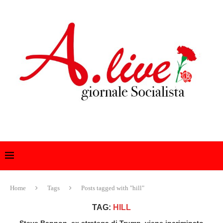
Home
Tags
Posts tagged with "hill"
TAG:
HILL