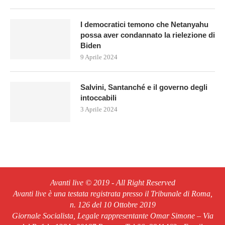
I democratici temono che Netanyahu
possa aver condannato la rielezione di
Biden
9 Aprile 2024
Salvini, Santanché e il governo degli
intoccabili
3 Aprile 2024
Avanti live © 2019 - All Right Reserved
Avanti live è una testata registrata presso il Tribunale di Roma,
n. 126 del 10 Ottobre 2019
Giornale Socialista, Legale rappresentante Omar Simone – Via