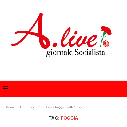
Home
Tags
Posts tagged with "foggia"
TAG:
FOGGIA