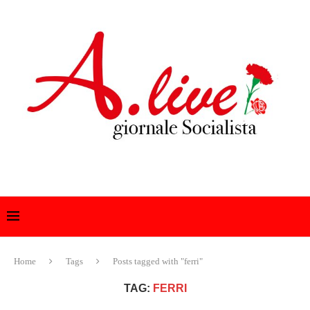
Home
Tags
Posts tagged with "ferri"
TAG:
FERRI