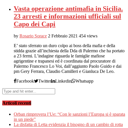
Vasta operazione antimafia in Sicilia.
23 arresti e informazioni ufficiali sul
Capo dei Capi
by
Rosario Sorace
2 Febbraio 2021
454 views
E’ stato sferrato un duro colpo ai boss della mafia e della
stidda grazie all’inchiesta della Dda di Palermo che ha portato
a 23 fermi. L’indagine riguarda le famiglie mafiose
agrigentine e trapanesi ed è coordinata dal procuratore di
Palermo Francesco Lo Voi, dall’aggiunto Paolo Guido e dai
pm Gery Ferrara, Claudio Camilleri e Gianluca De Leo.
Facebook
Twitter
Linkedin
Whatsapp
Articoli recenti
Orban rimprovera l’Ue: “Con le sanzioni l’Europa si è sparata
in un piede”
La disfatta di Letta evidenzia il bisogno di un cambio di rotta