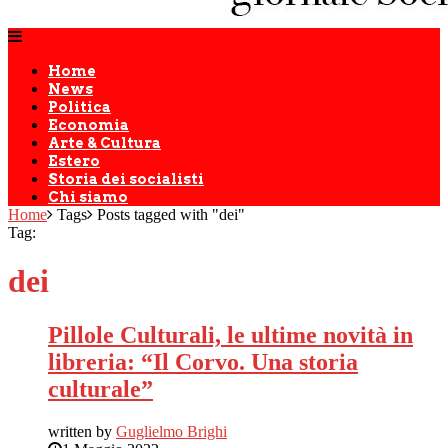
Home
News
Politica
Economia
Arte & Cultura
Estero
Storia dei socialisti
Chi siamo
Home
Tags
Posts tagged with "dei"
Tag:
dei
Pillole Culturali, le ultime novità in
libreria: “Il Corvo. Una storia
culturale”
written by
Guglielmo Brighi