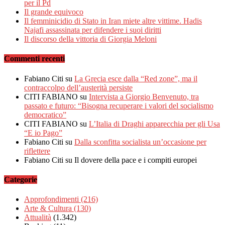
per il Pd
Il grande equivoco
Il femminicidio di Stato in Iran miete altre vittime. Hadis
Najafi assassinata per difendere i suoi diritti
Il discorso della vittoria di Giorgia Meloni
Commenti recenti
Fabiano Citi
su
La Grecia esce dalla “Red zone”, ma il
contraccolpo dell’austerità persiste
CITI FABIANO
su
Intervista a Giorgio Benvenuto, tra
passato e futuro: “Bisogna recuperare i valori del socialismo
democratico”
CITI FABIANO
su
L’Italia di Draghi apparecchia per gli Usa
“E io Pago”
Fabiano Citi
su
Dalla sconfitta socialista un’occasione per
riflettere
Fabiano Citi
su Il dovere della pace e i compiti europei
Categorie
Approfondimenti
(216)
Arte & Cultura
(130)
Attualità
(1.342)