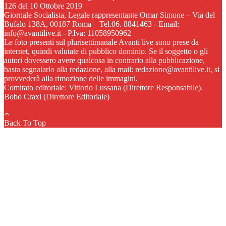
126 del 10 Ottobre 2019
Giornale Socialista, Legale rappresentante Omar Simone – Via del
Bufalo 138A, 00187 Roma – Tel.06. 8841463 - Email:
info@avantilive.it - P.Iva: 11058950962
Le foto presenti sul plurisettimanale Avanti live sono prese da
internet, quindi valutate di pubblico dominio. Se il soggetto o gli
autori dovessero avere qualcosa in contrario alla pubblicazione,
basta segnalarlo alla redazione, alla mail: redazione@avantilive.it, si
provvederà alla rimozione delle immagini.
Comitato editoriale: Vittorio Lussana (Direttore Responsabile).
Bobo Craxi (Direttore Editoriale)
Back To Top