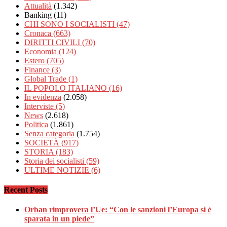
Attualità
(1.342)
Banking
(11)
CHI SONO I SOCIALISTI
(47)
Cronaca
(663)
DIRITTI CIVILI
(70)
Economia
(124)
Estero
(705)
Finance
(3)
Global Trade
(1)
IL POPOLO ITALIANO
(16)
In evidenza
(2.058)
Interviste
(5)
News
(2.618)
Politica
(1.861)
Senza categoria
(1.754)
SOCIETÀ
(917)
STORIA
(183)
Storia dei socialisti
(59)
ULTIME NOTIZIE
(6)
Recent Posts
Orban rimprovera l’Ue: “Con le sanzioni l’Europa si è
sparata in un piede”