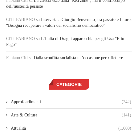
Fabiano Citi
su
La Grecia esce dalla “Red zone”, ma il contraccolpo
dell’austerità persiste
CITI FABIANO
su
Intervista a Giorgio Benvenuto, tra passato e futuro:
“Bisogna recuperare i valori del socialismo democratico”
CITI FABIANO
su
L’Italia di Draghi apparecchia per gli Usa “E io
Pago”
Fabiano Citi
su
Dalla sconfitta socialista un’occasione per riflettere
CATEGORIE
Approfondimenti
(242)
Arte & Cultura
(141)
Attualità
(1.600)