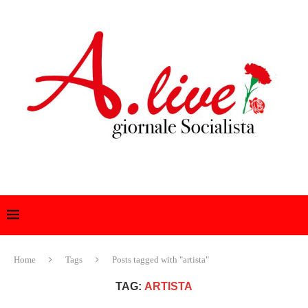
Home
Tags
Posts tagged with "artista"
TAG:
ARTISTA