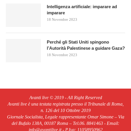
Intelligenza artificiale: imparare ad
imparare
18 Novembre 2023
Perché gli Stati Uniti spingono
l’Autorità Palestinese a guidare Gaza?
18 Novembre 2023
Avanti live © 2019 - All Right Reserved
Avanti live è una testata registrata presso il Tribunale di Roma,
n. 126 del 10 Ottobre 2019
Giornale Socialista, Legale rappresentante Omar Simone – Via
del Bufalo 138A, 00187 Roma – Tel.06. 8841463 - Email:
info@avantilive.it - P.Iva: 11058950962