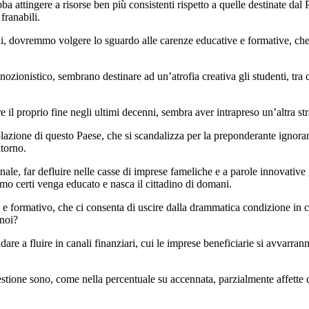
ba attingere a risorse ben più consistenti rispetto a quelle destinate da
franabili.
ni, dovremmo volgere lo sguardo alle carenze educative e formative, che 
ionistico, sembrano destinare ad un’atrofia creativa gli studenti, tra cui 
il proprio fine negli ultimi decenni, sembra aver intrapreso un’altra st
zione di questo Paese, che si scandalizza per la preponderante ignoranza 
itorno.
nale, far defluire nelle casse di imprese fameliche e a parole innovativ
amo certi venga educato e nasca il cittadino di domani.
 formativo, che ci consenta di uscire dalla drammatica condizione in cu
 noi?
re a fluire in canali finanziari, cui le imprese beneficiarie si avvarran
i gestione sono, come nella percentuale su accennata, parzialmente affett