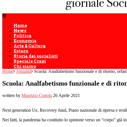
Home
News
Politica
Economia
Arte & Cultura
Estero
Storia dei socialisti
Speciale Craxi
Chi siamo
Home
Attualità
Scuola: Analfabetismo funzionale e di ritorno, orfani
Scuola: Analfabetismo funzionale e di ritor
written by
Maurizio Ciotola
26 Aprile 2021
Next generation Ue, Recovery fund, Piano nazionale di ripresa e resili
Nei fatti, la pandemia ha costituito lo spintone verso un “corpo” già in 