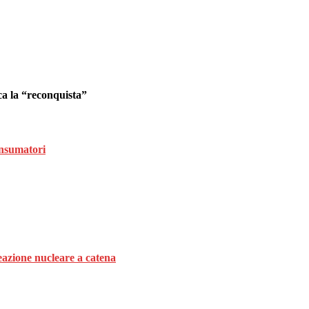
ca la “reconquista”
onsumatori
eazione nucleare a catena