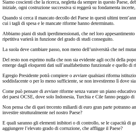
Siamo coscienti che la ricerca, negletta da sempre in questo Paese, deb
iniziale, ogni costruzione successiva si reggerà su fondamenta incerte, 
Quando si cerca il mancato decollo del Paese in questi ultimi trent’an
cui i tagli di spesa e le mancate riforme hanno determinato.
Abbiamo piani di studi iperdimensionati, che nel loro appesantimento noz
ripetitiva varierà in funzione del grado di studi conseguito.
La suola deve cambiare passo, non meno dell’università che nel mutare 
Del resto non esprimo nulla che non sia evidente agli occhi della popola
emerge dagli eloquenti dati sull’analfabetismo funzionale e quello di r
Egregio Presidente potrà compiere o avviare qualsiasi riforma istituzio
soddisfacente o per lo meno sufficiente, se non investiremo lì dove si
Come può pensare di avviare riforme senza varare un piano educativo e
dei paesi OCSE, dove solo Indonesia, Turchia e Cile fanno peggio di
Non pensa che di quei trecento miliardi di euro gran parte potranno anda
investire strutturalmente nel nostro Paese?
E quali saranno gli elementi inibitori o di controllo, se le capacità d
aggiungere l’elevato grado di corruzione, che affligge il Paese?