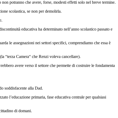
 non potranno che avere, forse, modesti effetti solo nel breve termine.
zione scolastica, se non per demolirla.
e.
discontinuità educativa ha determinato nell’anno scolastico passato e
iguarda le assegnazioni nei settori specifici, comprendiamo che essa è
l (la “terza Camera“ che Renzi voleva cancellare).
ovrebbero avere verso il settore che permette di costruire le fondamenta
odo soddisfacente alla Dad.
izzato l’educazione primaria, fase educativa centrale per qualsiasi
cittadino di domani.