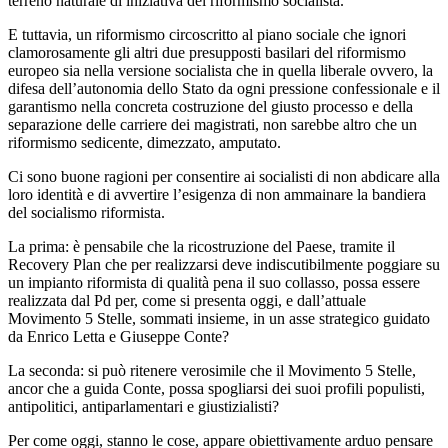
terreno naturale di iniziativa del riformismo socialista.
E tuttavia, un riformismo circoscritto al piano sociale che ignori
clamorosamente gli altri due presupposti basilari del riformismo
europeo sia nella versione socialista che in quella liberale ovvero, la
difesa dell’autonomia dello Stato da ogni pressione confessionale e il
garantismo nella concreta costruzione del giusto processo e della
separazione delle carriere dei magistrati, non sarebbe altro che un
riformismo sedicente, dimezzato, amputato.
Ci sono buone ragioni per consentire ai socialisti di non abdicare alla
loro identità e di avvertire l’esigenza di non ammainare la bandiera
del socialismo riformista.
La prima: è pensabile che la ricostruzione del Paese, tramite il
Recovery Plan che per realizzarsi deve indiscutibilmente poggiare su
un impianto riformista di qualità pena il suo collasso, possa essere
realizzata dal Pd per, come si presenta oggi, e dall’attuale
Movimento 5 Stelle, sommati insieme, in un asse strategico guidato
da Enrico Letta e Giuseppe Conte?
La seconda: si può ritenere verosimile che il Movimento 5 Stelle,
ancor che a guida Conte, possa spogliarsi dei suoi profili populisti,
antipolitici, antiparlamentari e giustizialisti?
Per come oggi, stanno le cose, appare obiettivamente arduo pensare