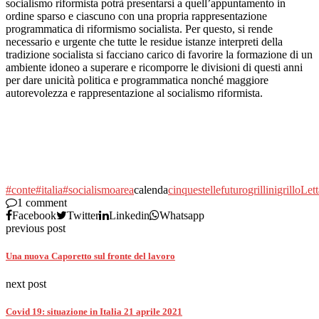
socialismo riformista potrà presentarsi a quell’appuntamento in
ordine sparso e ciascuno con una propria rappresentazione
programmatica di riformismo socialista. Per questo, si rende
necessario e urgente che tutte le residue istanze interpreti della
tradizione socialista si facciano carico di favorire la formazione di un
ambiente idoneo a superare e ricomporre le divisioni di questi anni
per dare unicità politica e programmatica nonché maggiore
autorevolezza e rappresentazione al socialismo riformista.
#conte
#italia
#socialismo
area
calenda
cinquestelle
futuro
grillini
grillo
Lett
1 comment
Facebook
Twitter
Linkedin
Whatsapp
previous post
Una nuova Caporetto sul fronte del lavoro
next post
Covid 19: situazione in Italia 21 aprile 2021