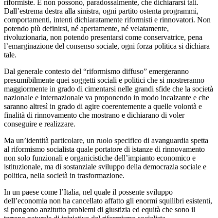
riformiste. E non possono, paradossalmente, che dichiararsi tali.
Dall’estrema destra alla sinistra, ogni partito ostenta programmi,
comportamenti, intenti dichiaratamente riformisti e rinnovatori. Non
potendo più definirsi, né apertamente, né velatamente,
rivoluzionaria, non potendo presentarsi come conservatrice, pena
l’emarginazione del consenso sociale, ogni forza politica si dichiara
tale.
Dal generale contesto del “riformismo diffuso” emergeranno
presumibilmente quei soggetti sociali e politici che si mostreranno
maggiormente in grado di cimentarsi nelle grandi sfide che la società
nazionale e internazionale va proponendo in modo incalzante e che
saranno altresì in grado di agire coerentemente a quelle volontà e
finalità di rinnovamento che mostrano e dichiarano di voler
conseguire e realizzare.
Ma un’identità particolare, un ruolo specifico di avanguardia spetta
al riformismo socialista quale portatore di istanze di rinnovamento
non solo funzionali e organicistiche dell’impianto economico e
istituzionale, ma di sostanziale sviluppo della democrazia sociale e
politica, nella società in trasformazione.
In un paese come l’Italia, nel quale il possente sviluppo
dell’economia non ha cancellato affatto gli enormi squilibri esistenti,
si pongono anzitutto problemi di giustizia ed equità che sono il