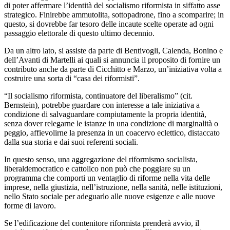
di poter affermare l’identità del socialismo riformista in siffatto asse
strategico. Finirebbe ammutolita, sottopadrone, fino a scomparire; in
questo, si dovrebbe far tesoro delle incaute scelte operate ad ogni
passaggio elettorale di questo ultimo decennio.
Da un altro lato, si assiste da parte di Bentivogli, Calenda, Bonino e
dell’Avanti di Martelli ai quali si annuncia il proposito di fornire un
contributo anche da parte di Cicchitto e Marzo, un’iniziativa volta a
costruire una sorta di “casa dei riformisti”.
“Il socialismo riformista, continuatore del liberalismo” (cit.
Bernstein), potrebbe guardare con interesse a tale iniziativa a
condizione di salvaguardare compiutamente la propria identità,
senza dover relegarne le istanze in una condizione di marginalità o
peggio, affievolirne la presenza in un coacervo eclettico, distaccato
dalla sua storia e dai suoi referenti sociali.
In questo senso, una aggregazione del riformismo socialista,
liberaldemocratico e cattolico non può che poggiare su un
programma che comporti un ventaglio di riforme nella vita delle
imprese, nella giustizia, nell’istruzione, nella sanità, nelle istituzioni,
nello Stato sociale per adeguarlo alle nuove esigenze e alle nuove
forme di lavoro.
Se l’edificazione del contenitore riformista prenderà avvio, il