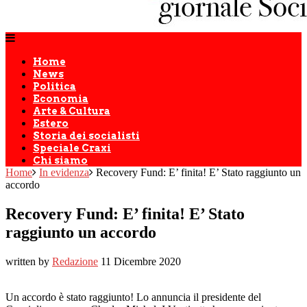
Home
News
Politica
Economia
Arte & Cultura
Estero
Storia dei socialisti
Speciale Craxi
Chi siamo
Home
In evidenza
Recovery Fund: E’ finita! E’ Stato raggiunto un
accordo
Recovery Fund: E’ finita! E’ Stato
raggiunto un accordo
written by
Redazione
11 Dicembre 2020
Un accordo è stato raggiunto! Lo annuncia il presidente del