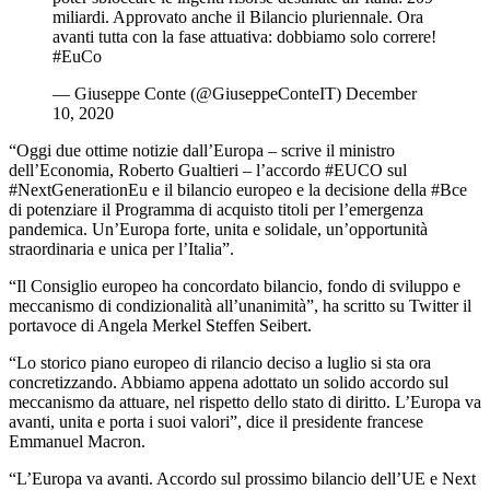
miliardi. Approvato anche il Bilancio pluriennale. Ora
avanti tutta con la fase attuativa: dobbiamo solo correre!
#EuCo
— Giuseppe Conte (@GiuseppeConteIT) December
10, 2020
“Oggi due ottime notizie dall’Europa – scrive il ministro
dell’Economia, Roberto Gualtieri – l’accordo #EUCO sul
#NextGenerationEu e il bilancio europeo e la decisione della #Bce
di potenziare il Programma di acquisto titoli per l’emergenza
pandemica. Un’Europa forte, unita e solidale, un’opportunità
straordinaria e unica per l’Italia”.
“Il Consiglio europeo ha concordato bilancio, fondo di sviluppo e
meccanismo di condizionalità all’unanimità”, ha scritto su Twitter il
portavoce di Angela Merkel Steffen Seibert.
“Lo storico piano europeo di rilancio deciso a luglio si sta ora
concretizzando. Abbiamo appena adottato un solido accordo sul
meccanismo da attuare, nel rispetto dello stato di diritto. L’Europa va
avanti, unita e porta i suoi valori”, dice il presidente francese
Emmanuel Macron.
“L’Europa va avanti. Accordo sul prossimo bilancio dell’UE e Next