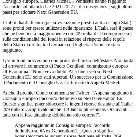
Consiglio europeo, Charles Michel. I Ventisette hanno raggiunto
l’accordo sul bilancio Ue 2021-2027 e, di conseguenza, sugli ultimi
passi per adottare Next Generation EU.
I 750 miliardi di euro (per sovvenzioni e prestiti anti-crisi agli Stati)
sono pronti per essere utilizzati nella ripartenza. L’Italia sarà il paese
che ne beneficerà maggiormente con 209 miliardi. Il compromesso,
sulla condizionalità dei fondi in relazione al rispetto delle regole
dello Stato di diritto, tra Germania e Ungheria-Polonia è stato
raggiunto.
I primi fondi arriveranno non prima dell’inizio dell’estate. Non tarda
ad arrivare il commento di Paolo Gentiloni, commissario europeo
all’Economia: “Non avevo dubbi. Alla fine i veti su Next
Generation EU sono stati superati. Un successo per la Commissione,
il Parlamento e il Consiglio Ue. La firma è di Angela Merkel.
Anche il premier Conte commenta su Twitter: “Appena raggiunto in
Consiglio europeo l’accordo definitivo su Next Generation Eu.
Questo significa poter sbloccare le ingenti risorse destinate all’Italia:
209 miliardi. Approvato anche il Bilancio pluriennale. Ora avanti
tutta con la fase attuativa: dobbiamo solo correre!”.
Appena raggiunto in Consiglio europeo l’accordo
definitivo su #NextGenerationEU. Questo significa
poter sbloccare le ingenti risorse destinate all’Italia: 209