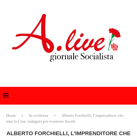
Home
In evidenza
Alberto Forchielli, l’imprenditore che
ama la Cina, indagato per evasione fiscale
ALBERTO FORCHIELLI, L’IMPRENDITORE CHE