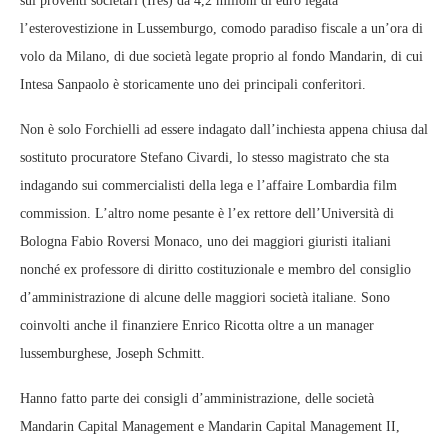
sui proventi societari (Ires) da 4,2 milioni di euro legata
l’esterovestizione in Lussemburgo, comodo paradiso fiscale a un’ora di
volo da Milano, di due società legate proprio al fondo Mandarin, di cui
Intesa Sanpaolo è storicamente uno dei principali conferitori.
Non è solo Forchielli ad essere indagato dall’inchiesta appena chiusa dal
sostituto procuratore Stefano Civardi, lo stesso magistrato che sta
indagando sui commercialisti della lega e l’affaire Lombardia film
commission. L’altro nome pesante è l’ex rettore dell’Università di
Bologna Fabio Roversi Monaco, uno dei maggiori giuristi italiani
nonché ex professore di diritto costituzionale e membro del consiglio
d’amministrazione di alcune delle maggiori società italiane. Sono
coinvolti anche il finanziere Enrico Ricotta oltre a un manager
lussemburghese, Joseph Schmitt.
Hanno fatto parte dei consigli d’amministrazione, delle società
Mandarin Capital Management e Mandarin Capital Management II,