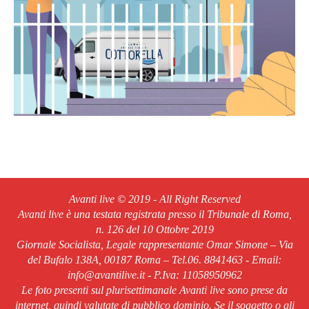
Avanti live © 2019 - All Right Reserved
Avanti live è una testata registrata presso il Tribunale di Roma,
n. 126 del 10 Ottobre 2019
Giornale Socialista, Legale rappresentante Omar Simone – Via
del Bufalo 138A, 00187 Roma – Tel.06. 8841463 - Email:
info@avantilive.it - P.Iva: 11058950962
Le foto presenti sul plurisettimanale Avanti live sono prese da
internet, quindi valutate di pubblico dominio. Se il soggetto o gli