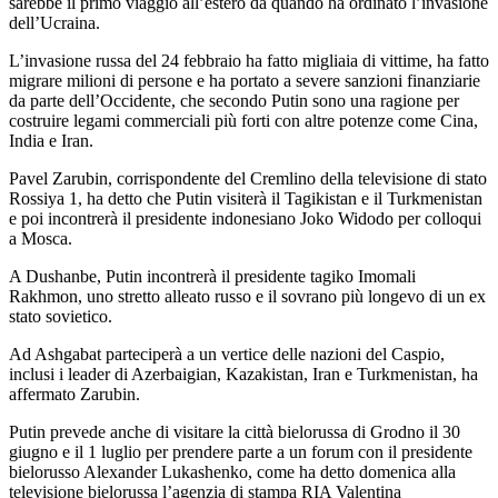
sarebbe il primo viaggio all’estero da quando ha ordinato l’invasione
dell’Ucraina.
L’invasione russa del 24 febbraio ha fatto migliaia di vittime, ha fatto
migrare milioni di persone e ha portato a severe sanzioni finanziarie
da parte dell’Occidente, che secondo Putin sono una ragione per
costruire legami commerciali più forti con altre potenze come Cina,
India e Iran.
Pavel Zarubin, corrispondente del Cremlino della televisione di stato
Rossiya 1, ha detto che Putin visiterà il Tagikistan e il Turkmenistan
e poi incontrerà il presidente indonesiano Joko Widodo per colloqui
a Mosca.
A Dushanbe, Putin incontrerà il presidente tagiko Imomali
Rakhmon, uno stretto alleato russo e il sovrano più longevo di un ex
stato sovietico.
Ad Ashgabat parteciperà a un vertice delle nazioni del Caspio,
inclusi i leader di Azerbaigian, Kazakistan, Iran e Turkmenistan, ha
affermato Zarubin.
Putin prevede anche di visitare la città bielorussa di Grodno il 30
giugno e il 1 luglio per prendere parte a un forum con il presidente
bielorusso Alexander Lukashenko, come ha detto domenica alla
televisione bielorussa l’agenzia di stampa RIA Valentina