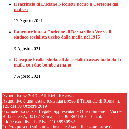
Il sacrificio di Luciano Nicoletti, ucciso a Corleone dai
mafiosi
17 Agosto 2021
La tenace lotta a Corleone di Bernardino Verro, il
sindaco socialista ucciso dalla mafia nel 1915
9 Agosto 2021
Giuseppe Scalia, sindacalista socialista assassinato dalla
mafia con due bombe a mano
7 Agosto 2021
Avanti live © 2019 - All Right Reserved
Avanti live è una testata registrata presso il Tribunale di Roma, n.
126 del 10 Ottobre 2019
Giornale Socialista, Legale rappresentante Omar Simone – Via del
Bufalo 138A, 00187 Roma – Tel.06. 8841463 - Email:
info@avantilive.it - P.Iva: 11058950962
Le foto presenti sul plurisettimanale Avanti live sono prese da