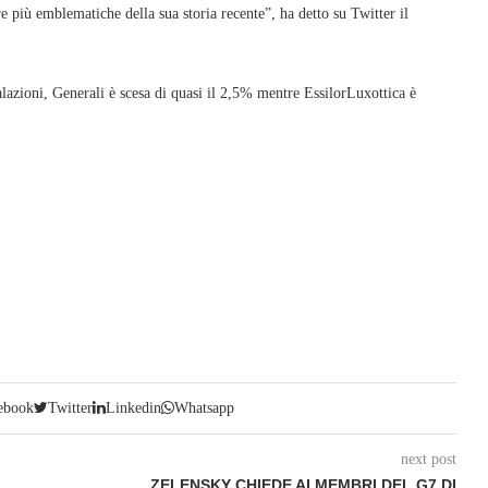
 più emblematiche della sua storia recente”, ha detto su Twitter il
lazioni, Generali è scesa di quasi il 2,5% mentre EssilorLuxottica è
ebook
Twitter
Linkedin
Whatsapp
next post
ZELENSKY CHIEDE AI MEMBRI DEL G7 DI