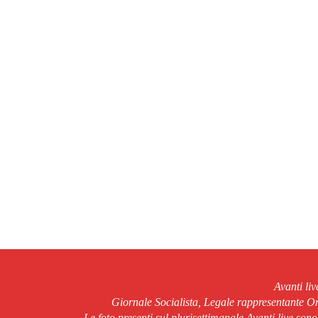
Avanti li
Giornale Socialista, Legale rappresentante 
Le foto presenti sul plurisettimanale Avanti live son