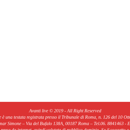
Avanti live © 2019 - All Right Reserved
ve è una testata registrata presso il Tribunale di Roma, n. 126 del 10 Ot
Omar Simone – Via del Bufalo 138A, 00187 Roma – Tel.06. 8841463 - Em
o prese da internet, quindi valutate di pubblico dominio. Se il soggetto o