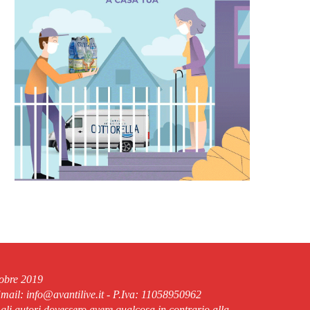
tobre 2019
ail: info@avantilive.it - P.Iva: 11058950962
 gli autori dovessero avere qualcosa in contrario alla