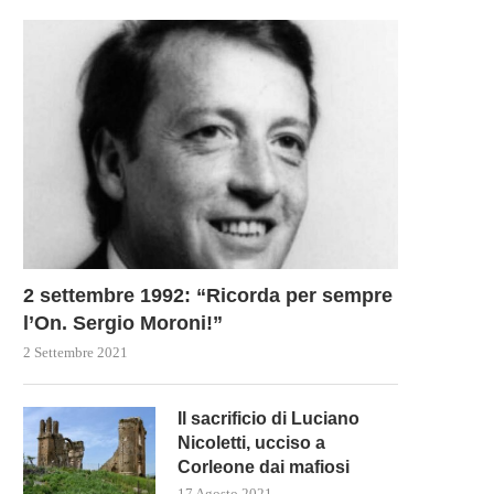
2 settembre 1992: “Ricorda per sempre
l’On. Sergio Moroni!”
ERCHÉ LA PRESA DI BAKHMUT
IL G7 SI COMPATTA E METTE
2 Settembre 2021
VIENE CONSIDERATA UNA...
BERLINA...
22 Maggio 2023
21 Maggio 2023
Il sacrificio di Luciano
Nicoletti, ucciso a
Corleone dai mafiosi
17 Agosto 2021