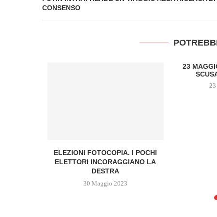
CONSENSO
POTREBB
23 MAGGI
SCUSA
23
NTERVISTA A
ELEZIONI FOTOCOPIA. I POCHI
O PINNA
ELETTORI INCORAGGIANO LA
DESTRA
3
30 Maggio 2023