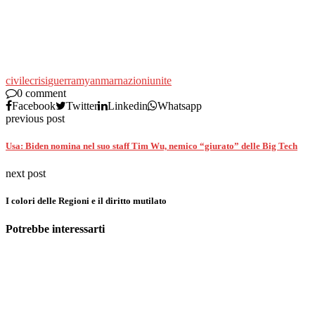
civile
crisi
guerra
myanmar
nazioni
unite
0 comment
Facebook
Twitter
Linkedin
Whatsapp
previous post
Usa: Biden nomina nel suo staff Tim Wu, nemico “giurato” delle Big Tech
next post
I colori delle Regioni e il diritto mutilato
Potrebbe interessarti