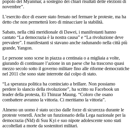
popolo del Myanmar, a sostegno dei chiari risultati delle elezioni di
novembre”.
L’esercito dice di essere stato frenato nel fermare le proteste, ma ha
detto che non permetterà loro di minacciare la stabilità.
Sabato, nella città meridionale di Dawei, i manifestanti hanno
cantato “La democrazia è la nostra causa” e “La rivoluzione deve
prevalere”. I manifestanti si stavano anche radunando nella città più
grande, Yangon.
Le persone sono scese in piazza a centinaia o a migliaia a volte,
giurando di continuare l’azione in un paese che ha trascorso quasi
mezzo secolo sotto il governo militare fino alle riforme democratiche
nel 2011 che sono state interrotte dal colpo di stato.
“La speranza politica ha cominciato a brillare. Non possiamo
perdere lo slancio della rivoluzione”, ha scritto su Facebook un
leader della protesta, Ei Thinzar Maung. “Coloro che osano
combattere avranno la vittoria. Ci meritiamo la vittoria”.
Almeno un uomo è stato ucciso dalle forze di sicurezza durante le
proteste venerdì. Anche un funzionario della Lega nazionale per la
democrazia (Nld) di Suu Kyi e suo nipote adolescente sono stati
accoltellati a morte da sostenitori militari.