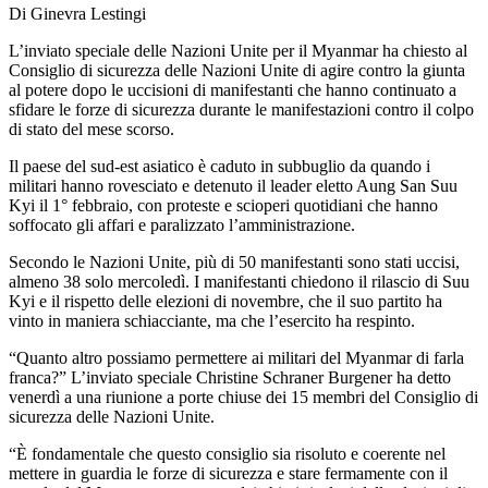
Di Ginevra Lestingi
L’inviato speciale delle Nazioni Unite per il Myanmar ha chiesto al
Consiglio di sicurezza delle Nazioni Unite di agire contro la giunta
al potere dopo le uccisioni di manifestanti che hanno continuato a
sfidare le forze di sicurezza durante le manifestazioni contro il colpo
di stato del mese scorso.
Il paese del sud-est asiatico è caduto in subbuglio da quando i
militari hanno rovesciato e detenuto il leader eletto Aung San Suu
Kyi il 1° febbraio, con proteste e scioperi quotidiani che hanno
soffocato gli affari e paralizzato l’amministrazione.
Secondo le Nazioni Unite, più di 50 manifestanti sono stati uccisi,
almeno 38 solo mercoledì. I manifestanti chiedono il rilascio di Suu
Kyi e il rispetto delle elezioni di novembre, che il suo partito ha
vinto in maniera schiacciante, ma che l’esercito ha respinto.
“Quanto altro possiamo permettere ai militari del Myanmar di farla
franca?” L’inviato speciale Christine Schraner Burgener ha detto
venerdì a una riunione a porte chiuse dei 15 membri del Consiglio di
sicurezza delle Nazioni Unite.
“È fondamentale che questo consiglio sia risoluto e coerente nel
mettere in guardia le forze di sicurezza e stare fermamente con il