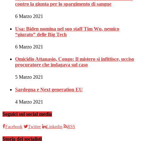
contro la giunta per lo spargimento di sangue
6 Marzo 2021
Usa: Biden nomina nel suo staff Tim Wu, nemico
“giurato” delle Big Tech
6 Marzo 2021
Omicidio Attanasio, Congo: Il mistero si infittisce, ucciso
procuratore che indagava sul caso
5 Marzo 2021
Sardegna e Next generation EU
4 Marzo 2021
Seguici sui social media
Facebook
Twitter
Linkedin
RSS
Storia dei socialisti