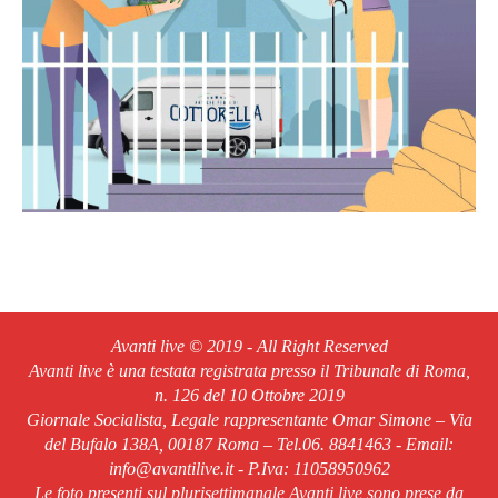
Avanti live © 2019 - All Right Reserved
Avanti live è una testata registrata presso il Tribunale di Roma,
n. 126 del 10 Ottobre 2019
Giornale Socialista, Legale rappresentante Omar Simone – Via
del Bufalo 138A, 00187 Roma – Tel.06. 8841463 - Email:
info@avantilive.it - P.Iva: 11058950962
Le foto presenti sul plurisettimanale Avanti live sono prese da