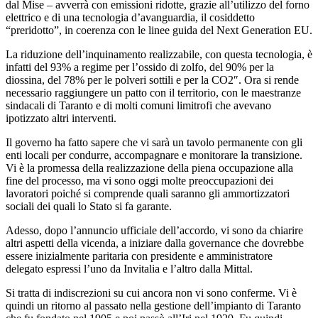
dal Mise – avverrà con emissioni ridotte, grazie all’utilizzo del forno
elettrico e di una tecnologia d’avanguardia, il cosiddetto
“preridotto”, in coerenza con le linee guida del Next Generation EU.
La riduzione dell’inquinamento realizzabile, con questa tecnologia, è
infatti del 93% a regime per l’ossido di zolfo, del 90% per la
diossina, del 78% per le polveri sottili e per la CO2″. Ora si rende
necessario raggiungere un patto con il territorio, con le maestranze
sindacali di Taranto e di molti comuni limitrofi che avevano
ipotizzato altri interventi.
Il governo ha fatto sapere che vi sarà un tavolo permanente con gli
enti locali per condurre, accompagnare e monitorare la transizione.
Vi è la promessa della realizzazione della piena occupazione alla
fine del processo, ma vi sono oggi molte preoccupazioni dei
lavoratori poiché si comprende quali saranno gli ammortizzatori
sociali dei quali lo Stato si fa garante.
Adesso, dopo l’annuncio ufficiale dell’accordo, vi sono da chiarire
altri aspetti della vicenda, a iniziare dalla governance che dovrebbe
essere inizialmente paritaria con presidente e amministratore
delegato espressi l’uno da Invitalia e l’altro dalla Mittal.
Si tratta di indiscrezioni su cui ancora non vi sono conferme. Vi è
quindi un ritorno al passato nella gestione dell’impianto di Taranto