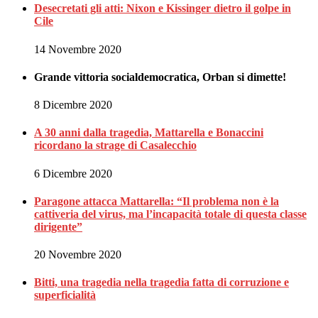
Desecretati gli atti: Nixon e Kissinger dietro il golpe in
Cile
14 Novembre 2020
Grande vittoria socialdemocratica, Orban si dimette!
8 Dicembre 2020
A 30 anni dalla tragedia, Mattarella e Bonaccini
ricordano la strage di Casalecchio
6 Dicembre 2020
Paragone attacca Mattarella: “Il problema non è la
cattiveria del virus, ma l’incapacità totale di questa classe
dirigente”
20 Novembre 2020
Bitti, una tragedia nella tragedia fatta di corruzione e
superficialità