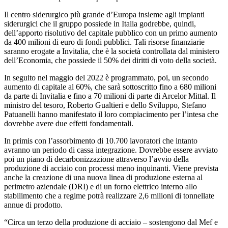
Il centro siderurgico più grande d’Europa insieme agli impianti
siderurgici che il gruppo possiede in Italia godrebbe, quindi,
dell’apporto risolutivo del capitale pubblico con un primo aumento
da 400 milioni di euro di fondi pubblici. Tali risorse finanziarie
saranno erogate a Invitalia, che è la società controllata dal ministero
dell’Economia, che possiede il 50% dei diritti di voto della società.
In seguito nel maggio del 2022 è programmato, poi, un secondo
aumento di capitale al 60%, che sarà sottoscritto fino a 680 milioni
da parte di Invitalia e fino a 70 milioni di parte di Arcelor Mittal. Il
ministro del tesoro, Roberto Gualtieri e dello Sviluppo, Stefano
Patuanelli hanno manifestato il loro compiacimento per l’intesa che
dovrebbe avere due effetti fondamentali.
In primis con l’assorbimento di 10.700 lavoratori che intanto
avranno un periodo di cassa integrazione. Dovrebbe essere avviato
poi un piano di decarbonizzazione attraverso l’avvio della
produzione di acciaio con processi meno inquinanti. Viene prevista
anche la creazione di una nuova linea di produzione esterna al
perimetro aziendale (DRI) e di un forno elettrico interno allo
stabilimento che a regime potrà realizzare 2,6 milioni di tonnellate
annue di prodotto.
“Circa un terzo della produzione di acciaio – sostengono dal Mef e