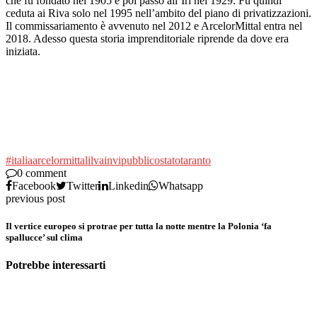
che fu fondato nel 1905 e poi passò all’Iri nel 1929. Fu quindi
ceduta ai Riva solo nel 1995 nell’ambito del piano di privatizzazioni.
Il commissariamento è avvenuto nel 2012 e ArcelorMittal entra nel
2018. Adesso questa storia imprenditoriale riprende da dove era
iniziata.
#italia
arcelormittal
ilva
invi
pubblico
stato
taranto
0 comment
Facebook
Twitter
Linkedin
Whatsapp
previous post
Il vertice europeo si protrae per tutta la notte mentre la Polonia ‘fa
spallucce’ sul clima
Potrebbe interessarti