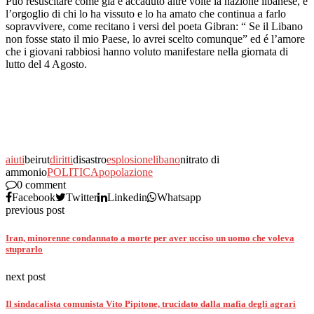
Può resuscitare come già é accaduto altre volte la nazione libanese, é
l’orgoglio di chi lo ha vissuto e lo ha amato che continua a farlo
sopravvivere, come recitano i versi del poeta Gibran: “ Se il Libano
non fosse stato il mio Paese, lo avrei scelto comunque” ed é l’amore
che i giovani rabbiosi hanno voluto manifestare nella giornata di
lutto del 4 Agosto.
aiuti
beirut
diritti
disastro
esplosione
libano
nitrato di
ammonio
POLITICA
popolazione
0 comment
Facebook
Twitter
Linkedin
Whatsapp
previous post
Iran, minorenne condannato a morte per aver ucciso un uomo che voleva
stuprarlo
next post
Il sindacalista comunista Vito Pipitone, trucidato dalla mafia degli agrari