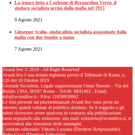
La tenace lotta a Corleone di Bernardino Verro, il
sindaco socialista ucciso dalla mafia nel 1915
9 Agosto 2021
Giuseppe Scalia, sindacalista socialista assassinato dalla
mafia con due bombe a mano
7 Agosto 2021
Avanti live © 2019 - All Right Reserved
Avanti live è una testata registrata presso il Tribunale di Roma, n.
126 del 10 Ottobre 2019
Giornale Socialista, Legale rappresentante Omar Simone – Via del
Bufalo 138A, 00187 Roma – Tel.06. 8841463 - Email:
info@avantilive.it - P.Iva: 11058950962
Le foto presenti sul plurisettimanale Avanti live sono prese da
internet, quindi valutate di pubblico dominio. Se il soggetto o gli
autori dovessero avere qualcosa in contrario alla pubblicazione,
basta segnalarlo alla redazione, alla mail: redazione@avantilive.it, si
provvederà alla rimozione delle immagini.
Comitato editoriale: Vittorio Lussana (Direttore Responsabile).
Bobo Craxi (Direttore Editoriale)