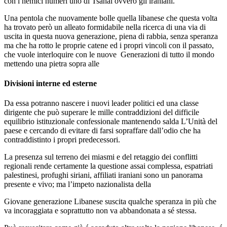
con i nemici numeri uno di Tsahal ovvero gli iraniani.
Una pentola che nuovamente bolle quella libanese che questa volta
ha trovato però un alleato formidabile nella ricerca di una via di
uscita in questa nuova generazione, piena di rabbia, senza speranza
ma che ha rotto le proprie catene ed i propri vincoli con il passato,
che vuole interloquire con le nuove Generazioni di tutto il mondo
mettendo una pietra sopra alle
Divisioni interne ed esterne
Da essa potranno nascere i nuovi leader politici ed una classe
dirigente che può superare le mille contraddizioni del difficile
equilibrio istituzionale confessionale mantenendo salda L’Unità del
paese e cercando di evitare di farsi sopraffare dall’odio che ha
contraddistinto i propri predecessori.
La presenza sul terreno dei miasmi e del retaggio dei conflitti
regionali rende certamente la questione assai complessa, espatriati
palestinesi, profughi siriani, affiliati iraniani sono un panorama
presente e vivo; ma l’impeto nazionalista della
Giovane generazione Libanese suscita qualche speranza in più che
va incoraggiata e soprattutto non va abbandonata a sé stessa.