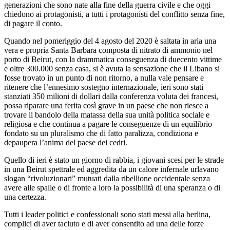
generazioni che sono nate alla fine della guerra civile e che oggi
chiedono ai protagonisti, a tutti i protagonisti del conflitto senza fine,
di pagare il conto.
Quando nel pomeriggio del 4 agosto del 2020 è saltata in aria una
vera e propria Santa Barbara composta di nitrato di ammonio nel
porto di Beirut, con la drammatica conseguenza di duecento vittime
e oltre 300.000 senza casa, si è avuta la sensazione che il Libano si
fosse trovato in un punto di non ritorno, a nulla vale pensare e
ritenere che l’ennesimo sostegno internazionale, ieri sono stati
stanziati 350 milioni di dollari dalla conferenza voluta dei francesi,
possa riparare una ferita così grave in un paese che non riesce a
trovare il bandolo della matassa della sua unità politica sociale e
religiosa e che continua a pagare le conseguenze di un equilibrio
fondato su un pluralismo che di fatto paralizza, condiziona e
depaupera l’anima del paese dei cedri.
Quello di ieri è stato un giorno di rabbia, i giovani scesi per le strade
in una Beirut spettrale ed aggredita da un calore infernale urlavano
slogan “rivoluzionari” mutuati dalla ribellione occidentale senza
avere alle spalle o di fronte a loro la possibilità di una speranza o di
una certezza.
Tutti i leader politici e confessionali sono stati messi alla berlina,
complici di aver taciuto e di aver consentito ad una delle forze