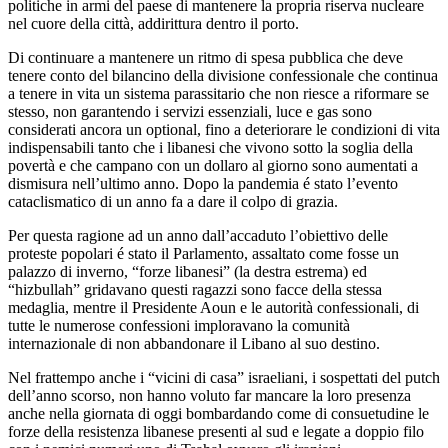
politiche in armi del paese di mantenere la propria riserva nucleare
nel cuore della città, addirittura dentro il porto.
Di continuare a mantenere un ritmo di spesa pubblica che deve
tenere conto del bilancino della divisione confessionale che continua
a tenere in vita un sistema parassitario che non riesce a riformare se
stesso, non garantendo i servizi essenziali, luce e gas sono
considerati ancora un optional, fino a deteriorare le condizioni di vita
indispensabili tanto che i libanesi che vivono sotto la soglia della
povertà e che campano con un dollaro al giorno sono aumentati a
dismisura nell’ultimo anno. Dopo la pandemia é stato l’evento
cataclismatico di un anno fa a dare il colpo di grazia.
Per questa ragione ad un anno dall’accaduto l’obiettivo delle
proteste popolari é stato il Parlamento, assaltato come fosse un
palazzo di inverno, “forze libanesi” (la destra estrema) ed
“hizbullah” gridavano questi ragazzi sono facce della stessa
medaglia, mentre il Presidente Aoun e le autorità confessionali, di
tutte le numerose confessioni imploravano la comunità
internazionale di non abbandonare il Libano al suo destino.
Nel frattempo anche i “vicini di casa” israeliani, i sospettati del putch
dell’anno scorso, non hanno voluto far mancare la loro presenza
anche nella giornata di oggi bombardando come di consuetudine le
forze della resistenza libanese presenti al sud e legate a doppio filo