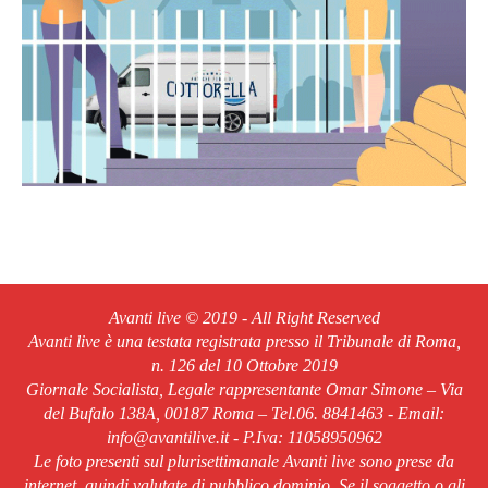
Avanti live © 2019 - All Right Reserved
Avanti live è una testata registrata presso il Tribunale di Roma,
n. 126 del 10 Ottobre 2019
Giornale Socialista, Legale rappresentante Omar Simone – Via
del Bufalo 138A, 00187 Roma – Tel.06. 8841463 - Email:
info@avantilive.it - P.Iva: 11058950962
Le foto presenti sul plurisettimanale Avanti live sono prese da
internet, quindi valutate di pubblico dominio. Se il soggetto o gli