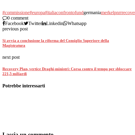
#commissione
#europa
#italia
confronto
fund
germania
merkel
pnrr
recove
0 comment
Facebook
Twitter
Linkedin
Whatsapp
previous post
Si avvia a conclusione la riforma del Consiglio Superiore della
Magistratura
next post
Recovery Plan, vertice Draghi-ministri: Corsa contro il tempo per sbloccare
221,5 miliardi
Potrebbe interessarti
Lascia un commento