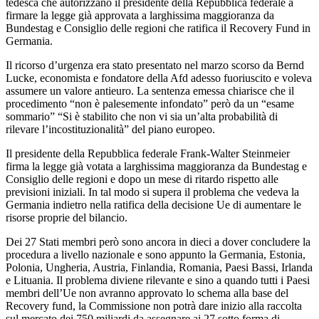
tedesca che autorizzano il presidente della Repubblica federale a
firmare la legge già approvata a larghissima maggioranza da
Bundestag e Consiglio delle regioni che ratifica il Recovery Fund in
Germania.
Il ricorso d’urgenza era stato presentato nel marzo scorso da Bernd
Lucke, economista e fondatore della Afd adesso fuoriuscito e voleva
assumere un valore antieuro. La sentenza emessa chiarisce che il
procedimento “non è palesemente infondato” però da un “esame
sommario” “Si è stabilito che non vi sia un’alta probabilità di
rilevare l’incostituzionalità” del piano europeo.
Il presidente della Repubblica federale Frank-Walter Steinmeier
firma la legge già votata a larghissima maggioranza da Bundestag e
Consiglio delle regioni e dopo un mese di ritardo rispetto alle
previsioni iniziali. In tal modo si supera il problema che vedeva la
Germania indietro nella ratifica della decisione Ue di aumentare le
risorse proprie del bilancio.
Dei 27 Stati membri però sono ancora in dieci a dover concludere la
procedura a livello nazionale e sono appunto la Germania, Estonia,
Polonia, Ungheria, Austria, Finlandia, Romania, Paesi Bassi, Irlanda
e Lituania. Il problema diviene rilevante e sino a quando tutti i Paesi
membri dell’Ue non avranno approvato lo schema alla base del
Recovery fund, la Commissione non potrà dare inizio alla raccolta
sul mercato dei 750 miliardi da assegnare ai 27 sotto forma di