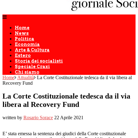
Home
News
Politica
Economia
Arte & Cultura
Estero
Storia dei socialisti
Speciale Craxi
Chi siamo
Home
Attualità
La Corte Costituzionale tedesca da il via libera al
Recovery Fund
La Corte Costituzionale tedesca da il via
libera al Recovery Fund
written by
Rosario Sorace
22 Aprile 2021
E’ stata emessa la sentenza dei giudici della Corte costituzionale