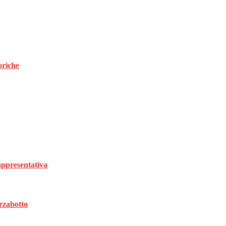
oriche
rappresentativa
rzabotto