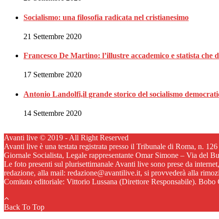
Socialismo: una filosofia radicata nel cristianesimo
21 Settembre 2020
Francesco De Martino: l’illustre accademico e statista che 
17 Settembre 2020
Antonio Landolfi,il grande storico del socialismo democrat
14 Settembre 2020
Avanti live © 2019 - All Right Reserved
Avanti live è una testata registrata presso il Tribunale di Roma, n. 12
Giornale Socialista, Legale rappresentante Omar Simone – Via del B
Le foto presenti sul plurisettimanale Avanti live sono prese da internet
redazione, alla mail: redazione@avantilive.it, si provvederà alla rimo
Comitato editoriale: Vittorio Lussana (Direttore Responsabile). Bobo C
Back To Top