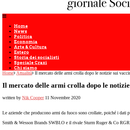
Home
News
Politica
Economia
Arte & Cultura
Estero
Storia dei socialisti
Speciale Craxi
Chi siamo
Home
Attualità
Il mercato delle armi crolla dopo le notizie sui vacci
Il mercato delle armi crolla dopo le notizie
written by
Nik Cooper
11 Novembre 2020
Le aziende che producono armi da fuoco sono crollate, poiché i dati 
Smith & Wesson Brands SWBI.O e il rivale Sturm Ruger & Co RGR.N so