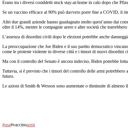
Erano tra i diversi cosiddetti stock stay-at-home in calo dopo che Pf
Se un vaccino efficace al 90% può davvero porre fine a COVID, il ritorn
Altri due grandi aziende hanno guadagnato molto quest’anno dai co
oltre il 14%, mentre le compagnie aeree e altre società che trarrebbero v
L’assenza di disordini civili dopo le elezioni potrebbe anche danneggia
La preoccupazione che Joe Biden e il suo partito democratico vincano l
come le proteste violente in diverse città e i timori di nuovi disordini ci
Ma con il controllo del Senato è ancora indeciso, Biden potrebbe lottare
Tuttavia, si è previsto che i timori del controllo delle armi potrebbero
futuro.
Le azioni di Smith & Wesson sono aumentate o diminuite di almeno il 6
#usa
#vaccino
armi