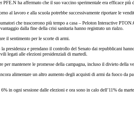
izer PFE.N ha affermato che il suo vaccino sperimentale era efficace p
o al lavoro e alla scuola potrebbe successivamente riportare le vendite 
nsumatori che trascorrono più tempo a casa – Peloton Interactive PT
antaggio dalla fine della crisi sanitaria hanno registrato un rialzo.
re il sentimento per le scorte di armi.
a presidenza e prendano il controllo del Senato dai repubblicani hanno 
vili legati alle elezioni presidenziali di martedì.
 per mantenere le promesse della campagna, incluso il divieto della vendi
 ancora alimentare un altro aumento degli acquisti di armi da fuoco da pa
% in ogni sessione dalle elezioni e ora sono in calo dell’11% da marte