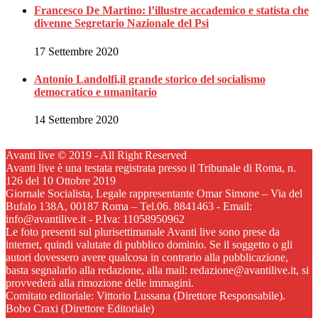
Francesco De Martino: l’illustre accademico e statista che
divenne Segretario Nazionale del Psi
17 Settembre 2020
Antonio Landolfi,il grande storico del socialismo
democratico e umanitario
14 Settembre 2020
Avanti live © 2019 - All Right Reserved
Avanti live è una testata registrata presso il Tribunale di Roma, n.
126 del 10 Ottobre 2019
Giornale Socialista, Legale rappresentante Omar Simone – Via del
Bufalo 138A, 00187 Roma – Tel.06. 8841463 - Email:
info@avantilive.it - P.Iva: 11058950962
Le foto presenti sul plurisettimanale Avanti live sono prese da
internet, quindi valutate di pubblico dominio. Se il soggetto o gli
autori dovessero avere qualcosa in contrario alla pubblicazione,
basta segnalarlo alla redazione, alla mail: redazione@avantilive.it, si
provvederà alla rimozione delle immagini.
Comitato editoriale: Vittorio Lussana (Direttore Responsabile).
Bobo Craxi (Direttore Editoriale)