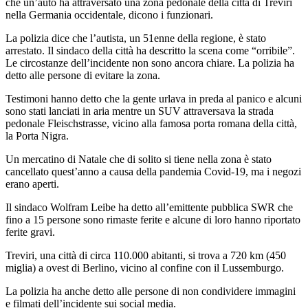
che un’auto ha attraversato una zona pedonale della città di Treviri
nella Germania occidentale, dicono i funzionari.
La polizia dice che l’autista, un 51enne della regione, è stato
arrestato. Il sindaco della città ha descritto la scena come “orribile”.
Le circostanze dell’incidente non sono ancora chiare. La polizia ha
detto alle persone di evitare la zona.
Testimoni hanno detto che la gente urlava in preda al panico e alcuni
sono stati lanciati in aria mentre un SUV attraversava la strada
pedonale Fleischstrasse, vicino alla famosa porta romana della città,
la Porta Nigra.
Un mercatino di Natale che di solito si tiene nella zona è stato
cancellato quest’anno a causa della pandemia Covid-19, ma i negozi
erano aperti.
Il sindaco Wolfram Leibe ha detto all’emittente pubblica SWR che
fino a 15 persone sono rimaste ferite e alcune di loro hanno riportato
ferite gravi.
Treviri, una città di circa 110.000 abitanti, si trova a 720 km (450
miglia) a ovest di Berlino, vicino al confine con il Lussemburgo.
La polizia ha anche detto alle persone di non condividere immagini
e filmati dell’incidente sui social media.