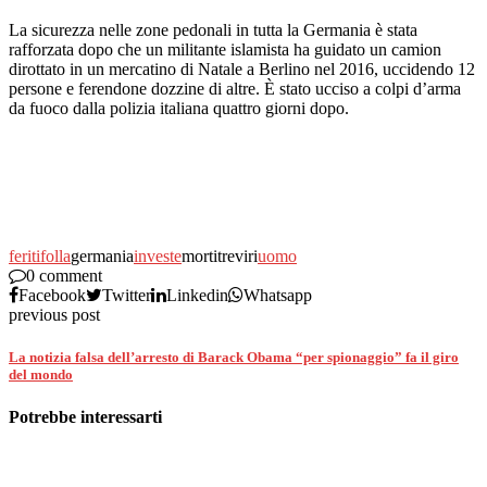
La sicurezza nelle zone pedonali in tutta la Germania è stata
rafforzata dopo che un militante islamista ha guidato un camion
dirottato in un mercatino di Natale a Berlino nel 2016, uccidendo 12
persone e ferendone dozzine di altre. È stato ucciso a colpi d’arma
da fuoco dalla polizia italiana quattro giorni dopo.
feriti
folla
germania
investe
mortitreviri
uomo
0 comment
Facebook
Twitter
Linkedin
Whatsapp
previous post
La notizia falsa dell’arresto di Barack Obama “per spionaggio” fa il giro
del mondo
Potrebbe interessarti