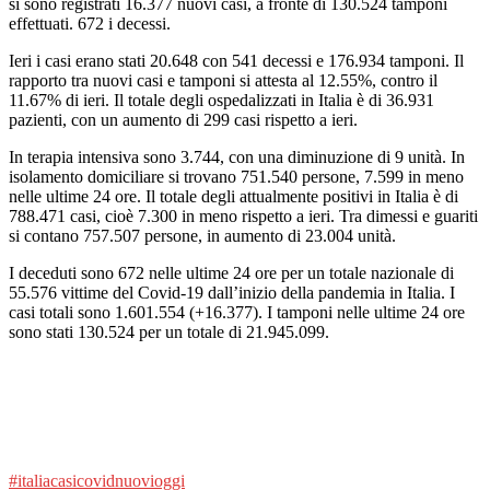
si sono registrati 16.377 nuovi casi, a fronte di 130.524 tamponi
effettuati. 672 i decessi.
Ieri i casi erano stati 20.648 con 541 decessi e 176.934 tamponi. Il
rapporto tra nuovi casi e tamponi si attesta al 12.55%, contro il
11.67% di ieri. Il totale degli ospedalizzati in Italia è di 36.931
pazienti, con un aumento di 299 casi rispetto a ieri.
In terapia intensiva sono 3.744, con una diminuzione di 9 unità. In
isolamento domiciliare si trovano 751.540 persone, 7.599 in meno
nelle ultime 24 ore. Il totale degli attualmente positivi in Italia è di
788.471 casi, cioè 7.300 in meno rispetto a ieri. Tra dimessi e guariti
si contano 757.507 persone, in aumento di 23.004 unità.
I deceduti sono 672 nelle ultime 24 ore per un totale nazionale di
55.576 vittime del Covid-19 dall’inizio della pandemia in Italia. I
casi totali sono 1.601.554 (+16.377). I tamponi nelle ultime 24 ore
sono stati 130.524 per un totale di 21.945.099.
#italia
casi
covid
nuovi
oggi