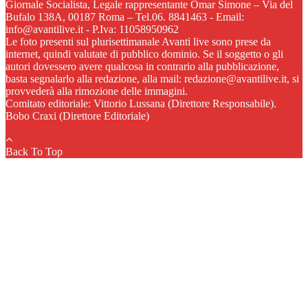
Giornale Socialista, Legale rappresentante Omar Simone – Via del
Bufalo 138A, 00187 Roma – Tel.06. 8841463 - Email:
info@avantilive.it - P.Iva: 11058950962
Le foto presenti sul plurisettimanale Avanti live sono prese da
internet, quindi valutate di pubblico dominio. Se il soggetto o gli
autori dovessero avere qualcosa in contrario alla pubblicazione,
basta segnalarlo alla redazione, alla mail: redazione@avantilive.it, si
provvederà alla rimozione delle immagini.
Comitato editoriale: Vittorio Lussana (Direttore Responsabile).
Bobo Craxi (Direttore Editoriale)
Back To Top