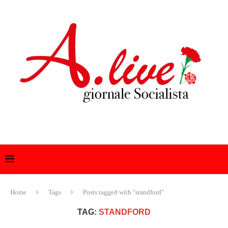
Home
Tags
Posts tagged with "standford"
TAG:
STANDFORD