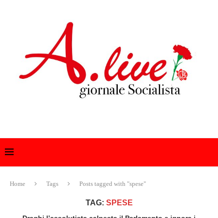
Home
Tags
Posts tagged with "spese"
TAG:
SPESE