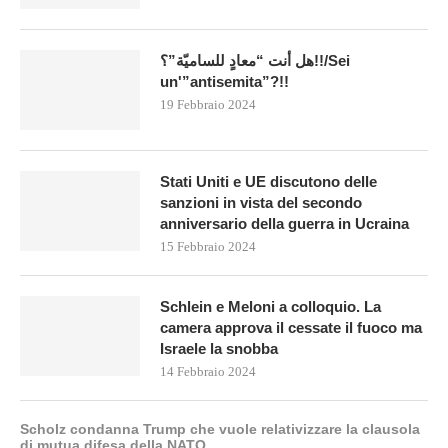
هل أنت “معادٍ للساميّة”؟!!/Sei
un'”antisemita”?!!
19 Febbraio 2024
Stati Uniti e UE discutono delle
sanzioni in vista del secondo
anniversario della guerra in Ucraina
15 Febbraio 2024
Schlein e Meloni a colloquio. La
camera approva il cessate il fuoco ma
Israele la snobba
14 Febbraio 2024
Scholz condanna Trump che vuole relativizzare la clausola
di mutua difesa della NATO