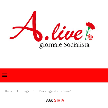
Home
Tags
Posts tagged with "siria"
TAG:
SIRIA