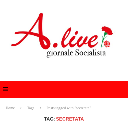
Home
Tags
Posts tagged with "secretata"
TAG:
SECRETATA