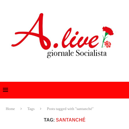
Home
Tags
Posts tagged with "santanché"
TAG:
SANTANCHÉ