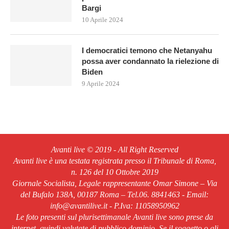
Bargi
10 Aprile 2024
I democratici temono che Netanyahu
possa aver condannato la rielezione di
Biden
9 Aprile 2024
Avanti live © 2019 - All Right Reserved
Avanti live è una testata registrata presso il Tribunale di Roma,
n. 126 del 10 Ottobre 2019
Giornale Socialista, Legale rappresentante Omar Simone – Via
del Bufalo 138A, 00187 Roma – Tel.06. 8841463 - Email:
info@avantilive.it - P.Iva: 11058950962
Le foto presenti sul plurisettimanale Avanti live sono prese da
internet, quindi valutate di pubblico dominio. Se il soggetto o gli