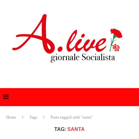
Home
Tags
Posts tagged with "santa"
TAG:
SANTA