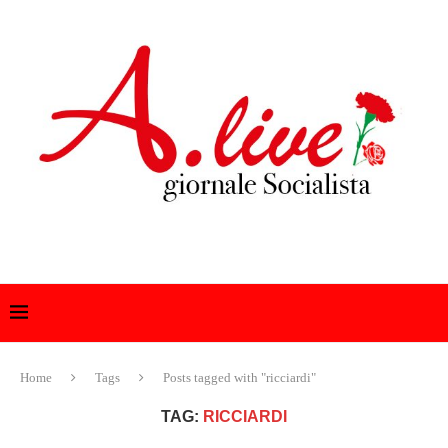
Home
Tags
Posts tagged with "ricciardi"
TAG:
RICCIARDI