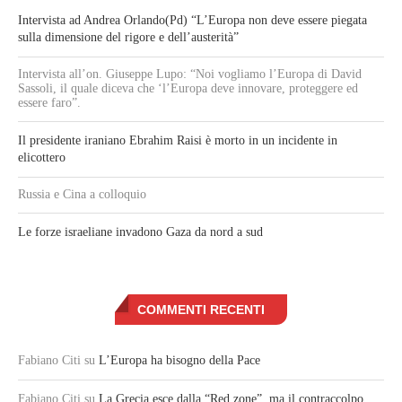
Intervista ad Andrea Orlando(Pd) “L’Europa non deve essere piegata
sulla dimensione del rigore e dell’austerità”
Intervista all’on. Giuseppe Lupo: “Noi vogliamo l’Europa di David
Sassoli, il quale diceva che ‘l’Europa deve innovare, proteggere ed
essere faro”.
Il presidente iraniano Ebrahim Raisi è morto in un incidente in
elicottero
Russia e Cina a colloquio
Le forze israeliane invadono Gaza da nord a sud
COMMENTI RECENTI
Fabiano Citi
su
L’Europa ha bisogno della Pace
Fabiano Citi
su
La Grecia esce dalla “Red zone”, ma il contraccolpo