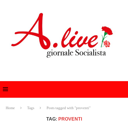
Home
Tags
Posts tagged with "proventi"
TAG:
PROVENTI