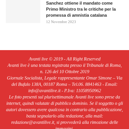
Sanchez ottiene il mandato come
Primo Ministro tra le critiche per la
promessa di amnistia catalana
12 Novembre 2023
Avanti live © 2019 - All Right Reserved
Avanti live è una testata registrata presso il Tribunale di Roma,
n. 126 del 10 Ottobre 2019
Giornale Socialista, Legale rappresentante Omar Simone – Via
del Bufalo 138A, 00187 Roma – Tel.06. 8841463 - Email:
info@avantilive.it - P.Iva: 11058950962
Le foto presenti sul plurisettimanale Avanti live sono prese da
internet, quindi valutate di pubblico dominio. Se il soggetto o gli
autori dovessero avere qualcosa in contrario alla pubblicazione,
basta segnalarlo alla redazione, alla mail:
redazione@avantilive.it, si provvederà alla rimozione delle
immagini.