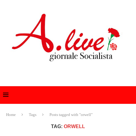
Home
Tags
Posts tagged with "orwell"
TAG:
ORWELL