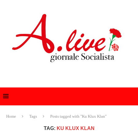
Home
Tags
Posts tagged with "Ku Klux Klan"
TAG:
KU KLUX KLAN