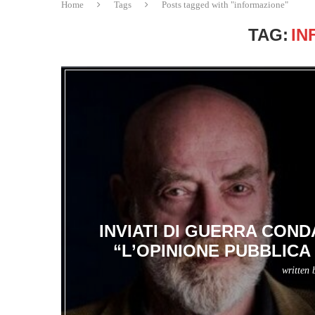
Home
Tags
Posts tagged with "informazione"
TAG:
IN
INVIATI DI GUERRA CON
“L’OPINIONE PUBBLICA
written