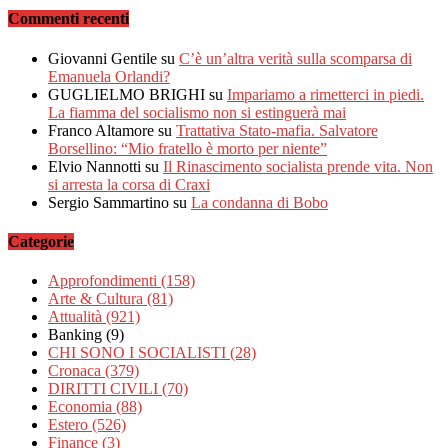
Commenti recenti
Giovanni Gentile
su
C’è un’altra verità sulla scomparsa di
Emanuela Orlandi?
GUGLIELMO BRIGHI
su
Impariamo a rimetterci in piedi.
La fiamma del socialismo non si estinguerà mai
Franco Altamore
su
Trattativa Stato-mafia. Salvatore
Borsellino: “Mio fratello è morto per niente”
Elvio Nannotti
su
Il Rinascimento socialista prende vita. Non
si arresta la corsa di Craxi
Sergio Sammartino
su
La condanna di Bobo
Categorie
Approfondimenti
(158)
Arte & Cultura
(81)
Attualità
(921)
Banking
(9)
CHI SONO I SOCIALISTI
(28)
Cronaca
(379)
DIRITTI CIVILI
(70)
Economia
(88)
Estero
(526)
Finance
(3)