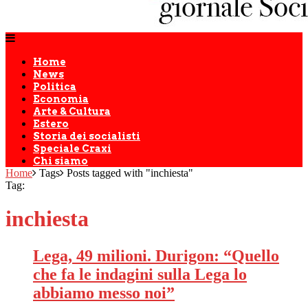
Home
News
Politica
Economia
Arte & Cultura
Estero
Storia dei socialisti
Speciale Craxi
Chi siamo
Home
Tags
Posts tagged with "inchiesta"
Tag:
inchiesta
Lega, 49 milioni. Durigon: “Quello
che fa le indagini sulla Lega lo
abbiamo messo noi”