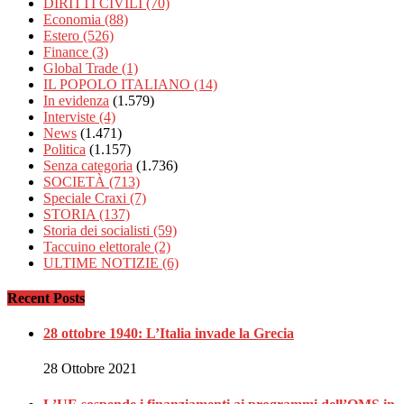
DIRITTI CIVILI
(70)
Economia
(88)
Estero
(526)
Finance
(3)
Global Trade
(1)
IL POPOLO ITALIANO
(14)
In evidenza
(1.579)
Interviste
(4)
News
(1.471)
Politica
(1.157)
Senza categoria
(1.736)
SOCIETÀ
(713)
Speciale Craxi
(7)
STORIA
(137)
Storia dei socialisti
(59)
Taccuino elettorale
(2)
ULTIME NOTIZIE
(6)
Recent Posts
28 ottobre 1940: L’Italia invade la Grecia
28 Ottobre 2021