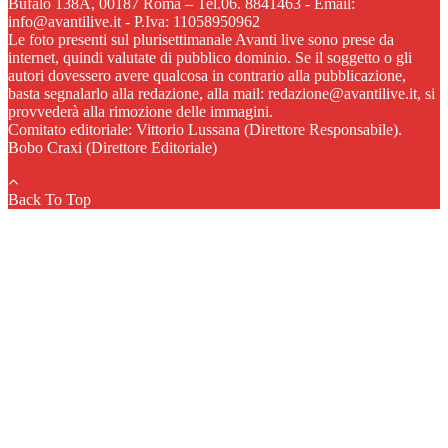
Bufalo 138A, 00187 Roma – Tel.06. 8841463 - Email:
info@avantilive.it - P.Iva: 11058950962
Le foto presenti sul plurisettimanale Avanti live sono prese da
internet, quindi valutate di pubblico dominio. Se il soggetto o gli
autori dovessero avere qualcosa in contrario alla pubblicazione,
basta segnalarlo alla redazione, alla mail: redazione@avantilive.it, si
provvederà alla rimozione delle immagini.
Comitato editoriale: Vittorio Lussana (Direttore Responsabile).
Bobo Craxi (Direttore Editoriale)
Back To Top