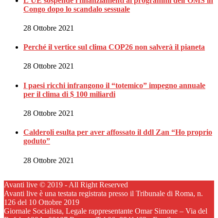
L’UE sospende i finanziamenti ai programmi dell’OMS in
Congo dopo lo scandalo sessuale
28 Ottobre 2021
Perché il vertice sul clima COP26 non salverà il pianeta
28 Ottobre 2021
I paesi ricchi infrangono il “totemico” impegno annuale
per il clima di $ 100 miliardi
28 Ottobre 2021
Calderoli esulta per aver affossato il ddl Zan “Ho proprio
goduto”
28 Ottobre 2021
Avanti live © 2019 - All Right Reserved
Avanti live è una testata registrata presso il Tribunale di Roma, n.
126 del 10 Ottobre 2019
Giornale Socialista, Legale rappresentante Omar Simone – Via del