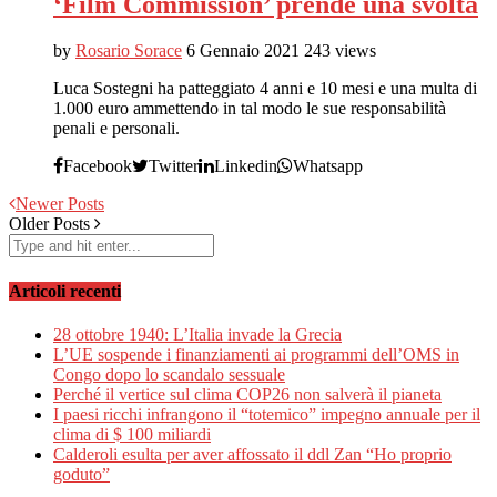
‘Film Commission’ prende una svolta
by
Rosario Sorace
6 Gennaio 2021
243 views
Luca Sostegni ha patteggiato 4 anni e 10 mesi e una multa di
1.000 euro ammettendo in tal modo le sue responsabilità
penali e personali.
Facebook
Twitter
Linkedin
Whatsapp
Newer Posts
Older Posts
Articoli recenti
28 ottobre 1940: L’Italia invade la Grecia
L’UE sospende i finanziamenti ai programmi dell’OMS in
Congo dopo lo scandalo sessuale
Perché il vertice sul clima COP26 non salverà il pianeta
I paesi ricchi infrangono il “totemico” impegno annuale per il
clima di $ 100 miliardi
Calderoli esulta per aver affossato il ddl Zan “Ho proprio
goduto”