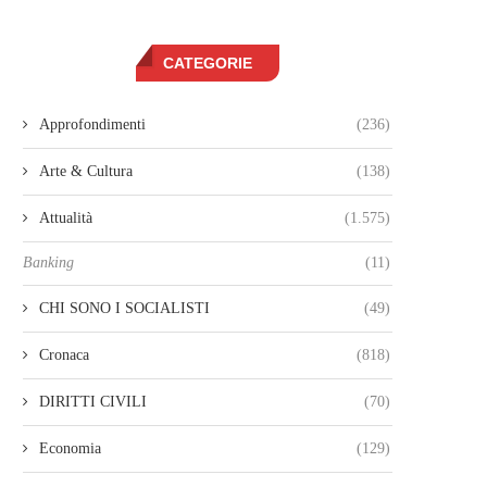
CATEGORIE
Approfondimenti
(236)
Arte & Cultura
(138)
Attualità
(1.575)
Banking
(11)
CHI SONO I SOCIALISTI
(49)
Cronaca
(818)
DIRITTI CIVILI
(70)
Economia
(129)