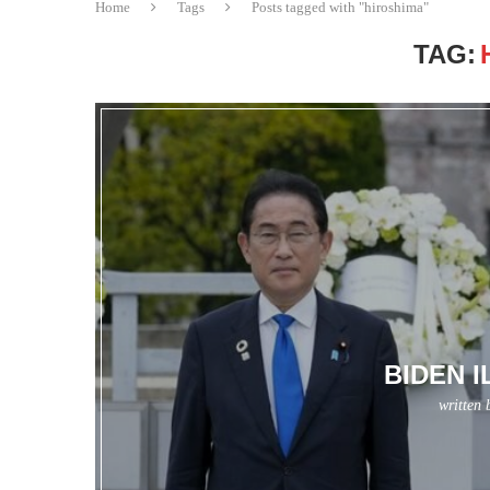
Home
Tags
Posts tagged with "hiroshima"
TAG:
BIDEN 
written