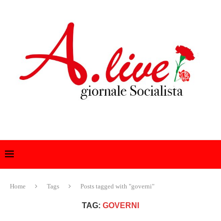
Home
Tags
Posts tagged with "governi"
TAG:
GOVERNI