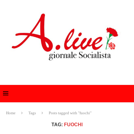
Home
Tags
Posts tagged with "fuochi"
TAG:
FUOCHI