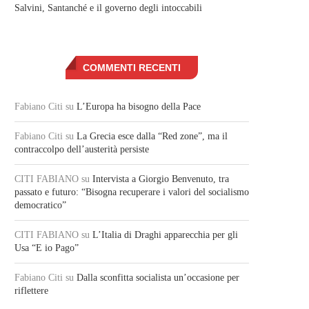
Salvini, Santanché e il governo degli intoccabili
COMMENTI RECENTI
Fabiano Citi
su
L’Europa ha bisogno della Pace
Fabiano Citi
su
La Grecia esce dalla “Red zone”, ma il
contraccolpo dell’austerità persiste
CITI FABIANO
su
Intervista a Giorgio Benvenuto, tra
passato e futuro: “Bisogna recuperare i valori del socialismo
democratico”
CITI FABIANO
su
L’Italia di Draghi apparecchia per gli
Usa “E io Pago”
Fabiano Citi
su
Dalla sconfitta socialista un’occasione per
riflettere