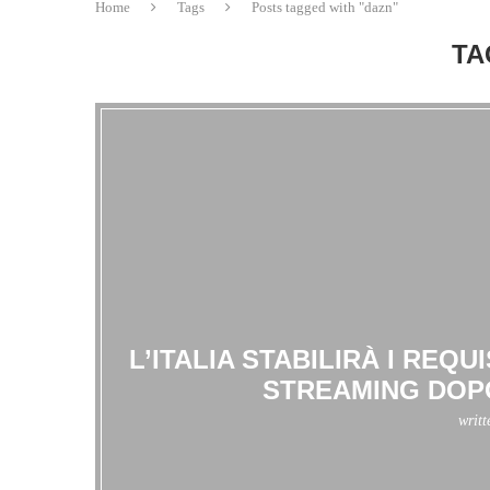
Home
Tags
Posts tagged with "dazn"
TA
L’ITALIA STABILIRÀ I REQUI
STREAMING DOPO
writ