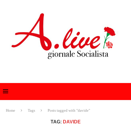
Home
Tags
Posts tagged with "davide"
TAG:
DAVIDE