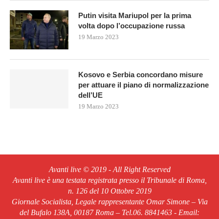
Putin visita Mariupol per la prima
volta dopo l’occupazione russa
19 Marzo 2023
Kosovo e Serbia concordano misure
per attuare il piano di normalizzazione
dell’UE
19 Marzo 2023
Avanti live © 2019 - All Right Reserved
Avanti live è una testata registrata presso il Tribunale di Roma,
n. 126 del 10 Ottobre 2019
Giornale Socialista, Legale rappresentante Omar Simone – Via
del Bufalo 138A, 00187 Roma – Tel.06. 8841463 - Email: