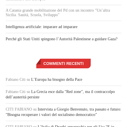
A Catania grande mobilitazione del Pd con un incontro “Un’altra
Sicilia. Sanità, Scuola, Sviluppo”
Intelligenza artificiale: imparare ad imparare
Perché gli Stati Uniti spingono l’Autorità Palestinese a guidare Gaza?
COMMENTI RECENTI
Fabiano Citi
su
L’Europa ha bisogno della Pace
Fabiano Citi
su
La Grecia esce dalla “Red zone”, ma il contraccolpo
dell’austerità persiste
CITI FABIANO
su
Intervista a Giorgio Benvenuto, tra passato e futuro:
“Bisogna recuperare i valori del socialismo democratico”
CITI FABIANO
su
L’Italia di Draghi apparecchia per gli Usa “E io